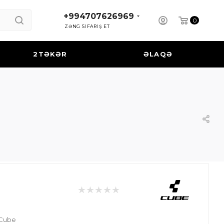
+994707626969
0
ZƏNG SİFARİŞ ET
2TƏKƏR
ƏLAQƏ
 Cube