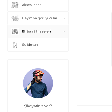
Aksesuarlar
Geyim və qoruyucular
Ehtiyat hissələri
Su idmanı
Şikayətiniz var?