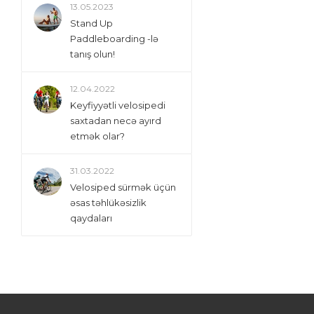
13.05.2023
Stand Up
Paddleboarding -lə
tanış olun!
12.04.2022
Keyfiyyətli velosipedi
saxtadan necə ayırd
etmək olar?
31.03.2022
Velosiped sürmək üçün
əsas təhlükəsizlik
qaydaları