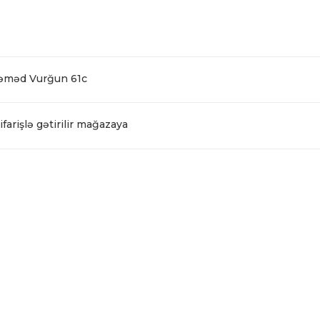
Səməd Vurğun 61c
farişlə gətirilir mağazaya