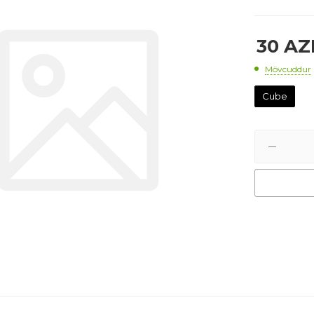
30
AZ
Mövcuddur
Cube