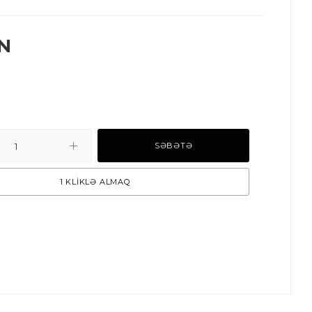
N
SƏBƏTƏ
1 KLİKLƏ ALMAQ