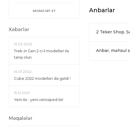
Anbarlar
MÜRACİƏT ET
Xəbərlər
2 Teker Shop, 
12.02.2022
Anbar, məhsul si
Trek-in Gen 2 ci il modelləri ilə
tanış olun.
14.01.2022
Сube 2022 modelləri də gəldi !
15.12.2021
Yeni ilə - yeni velosiped ilə!
Məqalələr