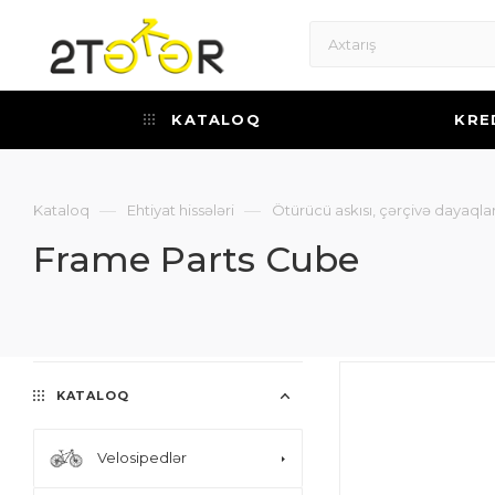
KATALOQ
KRE
—
—
Kataloq
Ehtiyat hissələri
Ötürücü askısı, çərçivə dayaqlar
Frame Parts Cube
KATALOQ
Velosipedlər