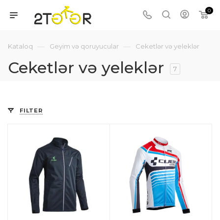
0
—
—
Kataloq
Geyim və qoruyucular
Ceketlər və yeleklər
Ceketlər və yeleklər
7
FILTER