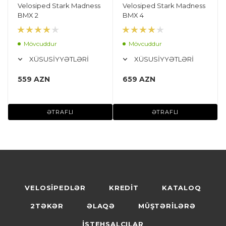
Velosiped Stark Madness
Velosiped Stark Madness
BMX 2
BMX 4
Mövcuddur
Mövcuddur
XÜSUSİYYƏTLƏRİ
XÜSUSİYYƏTLƏRİ
559 AZN
659 AZN
ƏTRAFLI
ƏTRAFLI
VELOSİPEDLƏR
KREDİT
KATALOQ
2TƏKƏR
ƏLAQƏ
MÜŞTƏRİLƏRƏ
İSTEHSALÇILAR