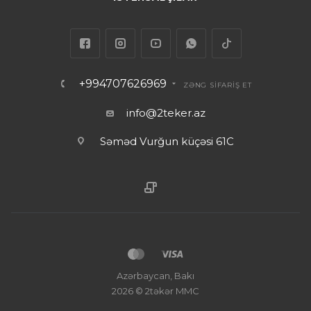
+994707626969
ZƏNG SİFARİŞ ET
info@2teker.az
Səməd Vurğun küçəsi 61C
Azərbaycan, Bakı
2026 © 2təkər MMC