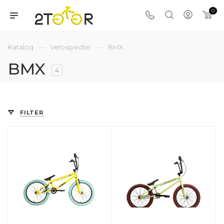
0
—
—
Kataloq
Velosipedlər
BMX
BMX
4
FILTER