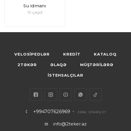
Su idmanı
10 çeşid
VELOSİPEDLƏR
KREDİT
KATALOQ
2TƏKƏR
ƏLAQƏ
MÜŞTƏRİLƏRƏ
İSTEHSALÇILAR
+994707626969
ZƏNG SİFARİŞ ET
info@2teker.az