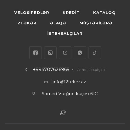
VELOSİPEDLƏR
KREDİT
KATALOQ
2TƏKƏR
ƏLAQƏ
MÜŞTƏRİLƏRƏ
İSTEHSALÇILAR
+994707626969
ZƏNG SİFARİŞ ET
info@2teker.az
Səməd Vurğun küçəsi 61C