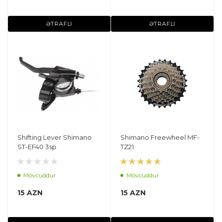
ƏTRAFLI
ƏTRAFLI
Shifting Lever Shimano
Shimano Freewheel MF-
ST-EF40 3sp
TZ21
Mövcuddur
Mövcuddur
15 AZN
15 AZN