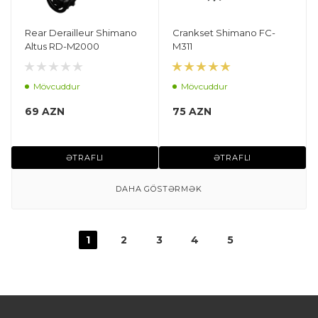
Rear Derailleur Shimano
Crankset Shimano FC-
Altus RD-M2000
M311
Mövcuddur
Mövcuddur
69 AZN
75 AZN
ƏTRAFLI
ƏTRAFLI
DAHA GÖSTƏRMƏK
1
2
3
4
5