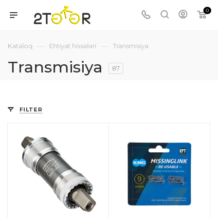
0
—
—
Kataloq
Ehtiyat hissələri
Transmisiya
Transmisiya
87
FILTER