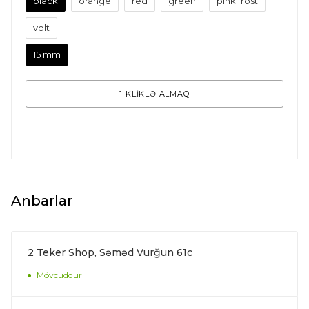
black
orange
red
green
pink frost
volt
15 mm
1 KLİKLƏ ALMAQ
Anbarlar
2 Teker Shop, Səməd Vurğun 61c
Mövcuddur