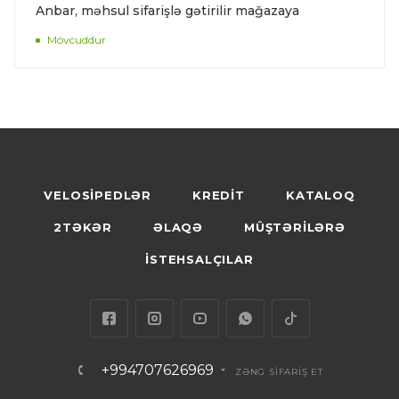
Anbar, məhsul sifarişlə gətirilir mağazaya
Mövcuddur
VELOSİPEDLƏR
KREDİT
KATALOQ
2TƏKƏR
ƏLAQƏ
MÜŞTƏRİLƏRƏ
İSTEHSALÇILAR
+994707626969
ZƏNG SİFARİŞ ET