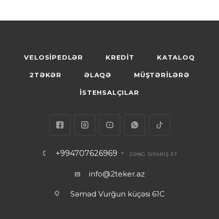
VELOSİPEDLƏR
KREDİT
KATALOQ
2TƏKƏR
ƏLAQƏ
MÜŞTƏRİLƏRƏ
İSTEHSALÇILAR
+994707626969
ZƏNG SİFARİŞ ET
info@2teker.az
Səməd Vurğun küçəsi 61C