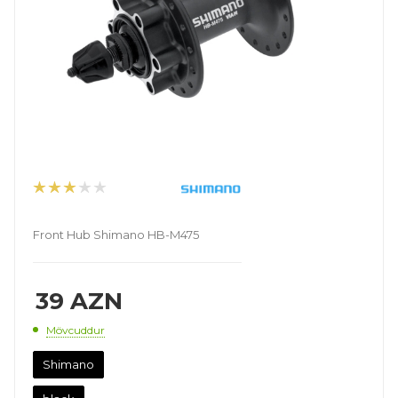
Front Hub Shimano HB-M475
39
AZN
Mövcuddur
Shimano