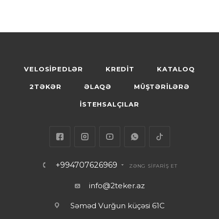
VELOSİPEDLƏR
KREDİT
KATALOQ
2TƏKƏR
ƏLAQƏ
MÜŞTƏRİLƏRƏ
İSTEHSALÇILAR
+994707626969
ZƏNG SİFARİŞ ET
info@2teker.az
Səməd Vurğun küçəsi 61C