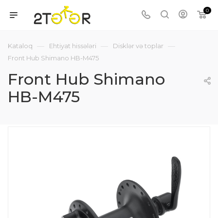
0
—
—
—
Kataloq
Ehtiyat hissələri
Disklər və toplar
Front Hub Shimano HB-M475
Front Hub Shimano
HB-M475