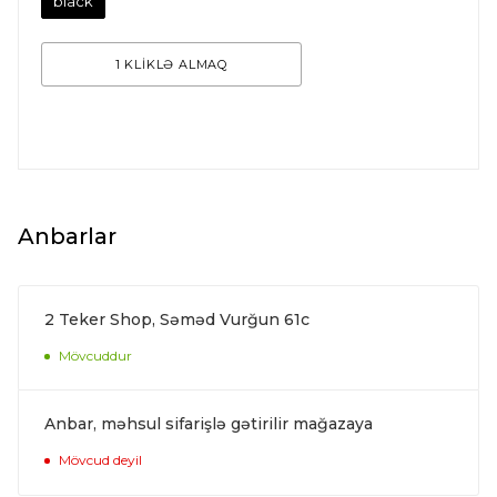
black
1 KLİKLƏ ALMAQ
Anbarlar
2 Teker Shop, Səməd Vurğun 61c
Mövcuddur
Anbar, məhsul sifarişlə gətirilir mağazaya
Mövcud deyil