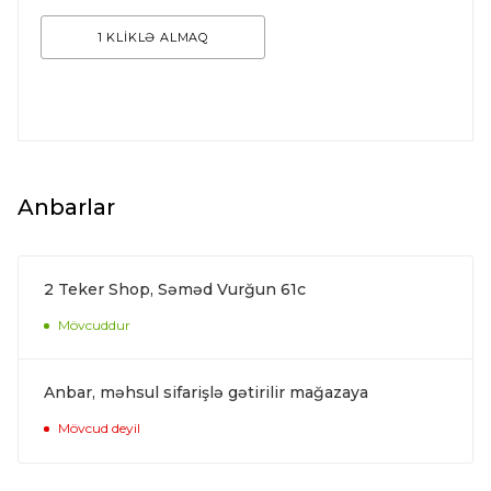
1 KLİKLƏ ALMAQ
Anbarlar
2 Teker Shop, Səməd Vurğun 61c
Mövcuddur
Anbar, məhsul sifarişlə gətirilir mağazaya
Mövcud deyil