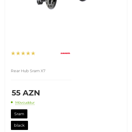
Rear Hub Sram X7
55
AZN
Mövcuddur
Sram
black