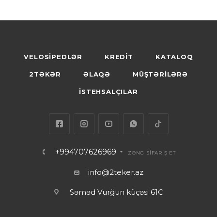
VELOSİPEDLƏR
KREDİT
KATALOQ
2TƏKƏR
ƏLAQƏ
MÜŞTƏRİLƏRƏ
İSTEHSALÇILAR
+994707626969
ZƏNG SİFARİŞ ET
info@2teker.az
Səməd Vurğun küçəsi 61C