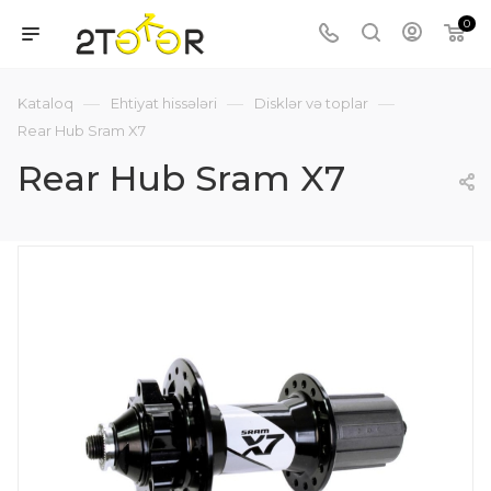
0
—
—
—
Kataloq
Ehtiyat hissələri
Disklər və toplar
Rear Hub Sram X7
Rear Hub Sram X7