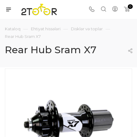
0
—
—
—
Kataloq
Ehtiyat hissələri
Disklər və toplar
Rear Hub Sram X7
Rear Hub Sram X7