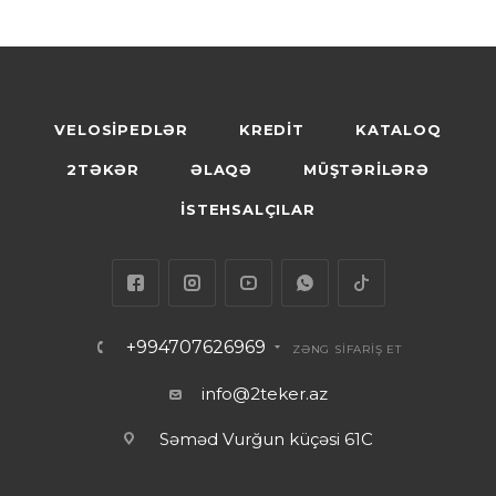
VELOSİPEDLƏR
KREDİT
KATALOQ
2TƏKƏR
ƏLAQƏ
MÜŞTƏRİLƏRƏ
İSTEHSALÇILAR
+994707626969
ZƏNG SİFARİŞ ET
info@2teker.az
Səməd Vurğun küçəsi 61C