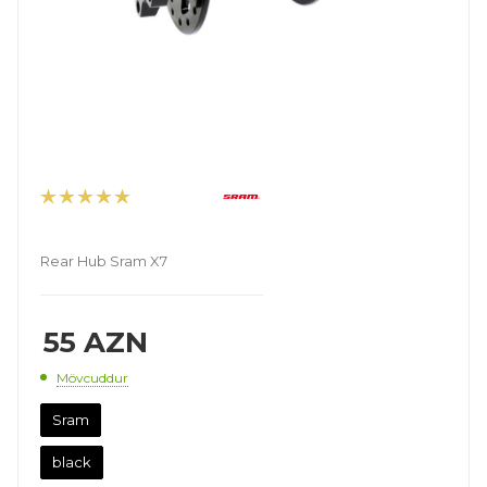
Rear Hub Sram X7
55
AZN
Mövcuddur
Sram
black