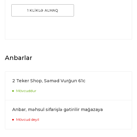
1 KLİKLƏ ALMAQ
Anbarlar
2 Teker Shop, Səməd Vurğun 61c
Mövcuddur
Anbar, məhsul sifarişlə gətirilir mağazaya
Mövcud deyil