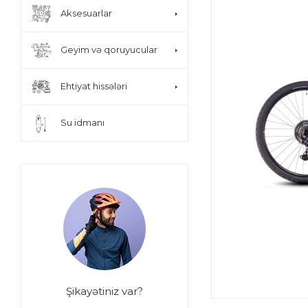
Aksesuarlar
Geyim və qoruyucular
Ehtiyat hissələri
Su idmanı
Şikayətiniz var?