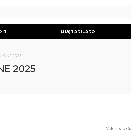
DİT
MÜŞTƏRİLƏRƏ
re ONE 2025
NE 2025
Velosiped C