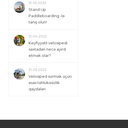
13.05.2023
Stand Up
Paddleboarding -lə
tanış olun!
12.04.2022
Keyfiyyətli velosipedi
saxtadan necə ayırd
etmək olar?
31.03.2022
Velosiped sürmək üçün
əsas təhlükəsizlik
qaydaları