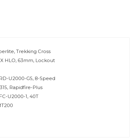
rlite, Trekking Cross
EX HLO, 63mm, Lockout
 RD-U2000-GS, 8-Speed
15, Rapidfire-Plus
FC-U2000-1, 40T
MT200