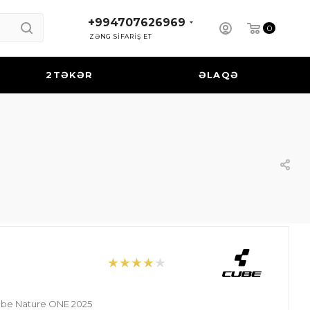
+994707626969
0
ZƏNG SİFARİŞ ET
2TƏKƏR
ƏLAQƏ
ube Nature ONE 2025