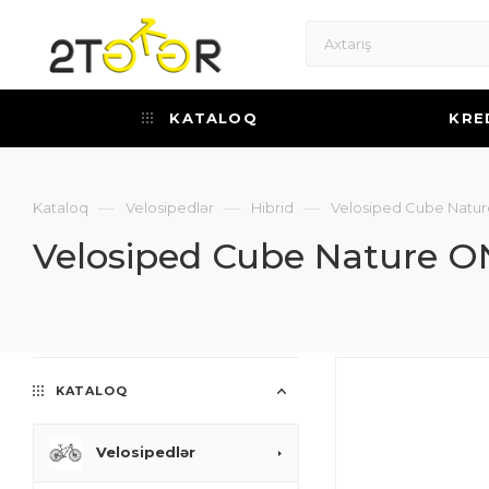
KATALOQ
KRE
—
—
—
Kataloq
Velosipedlər
Hibrid
Velosiped Cube Natu
Velosiped Cube Nature O
KATALOQ
Velosipedlər