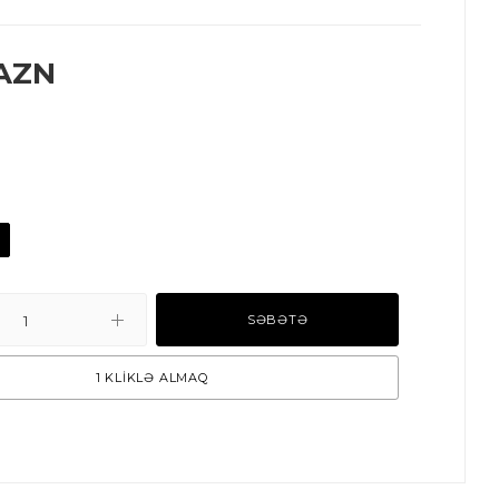
AZN
SƏBƏTƏ
1 KLİKLƏ ALMAQ