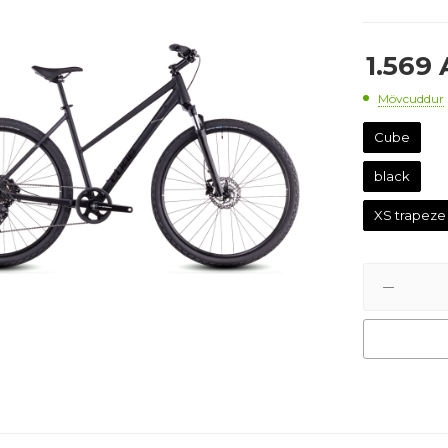
1.569
Mövcuddur
Cube
black
XS trapeze