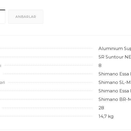
ANBARLAR
Aluminium Supe
SR Suntour N
ı
8
Shimano Essa
əri
Shimano SL-M3
Shimano Essa 
Shimano BR-
28
14,7 kg