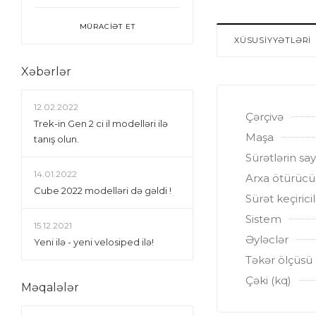
MÜRACİƏT ET
XÜSUSİYYƏTLƏRİ
Xəbərlər
12.02.2022
Çərçivə
Trek-in Gen 2 ci il modelləri ilə
Maşa
tanış olun.
Sürətlərin say
14.01.2022
Arxa ötürücü
Сube 2022 modelləri də gəldi !
Sürət keçiricil
Sistem
15.12.2021
Əyləclər
Yeni ilə - yeni velosiped ilə!
Təkər ölçüsü
Çəki (kq)
Məqalələr