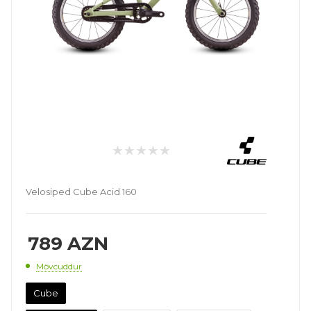
Velosiped Cube Acid 160
789
AZN
Mövcuddur
Cube