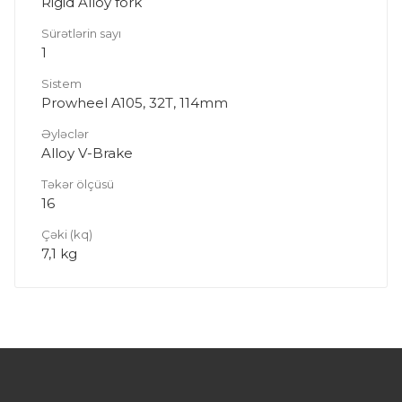
Rigid Alloy fork
Sürətlərin sayı
1
Sistem
Prowheel A105, 32T, 114mm
Əyləclər
Alloy V-Brake
Təkər ölçüsü
16
Çəki (kq)
7,1 kg