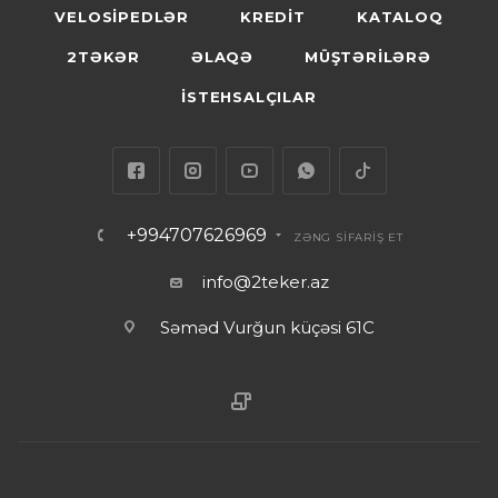
VELOSİPEDLƏR
KREDİT
KATALOQ
2TƏKƏR
ƏLAQƏ
MÜŞTƏRİLƏRƏ
İSTEHSALÇILAR
+994707626969
ZƏNG SİFARİŞ ET
info@2teker.az
Səməd Vurğun küçəsi 61C