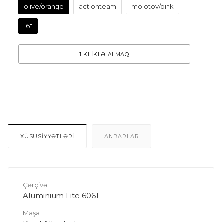
olive/orange
actionteam
molotov/pink
16"
1 KLİKLƏ ALMAQ
XÜSUSİYYƏTLƏRİ
ANBARLAR
Çərçivə
Aluminium Lite 6061
Maşa