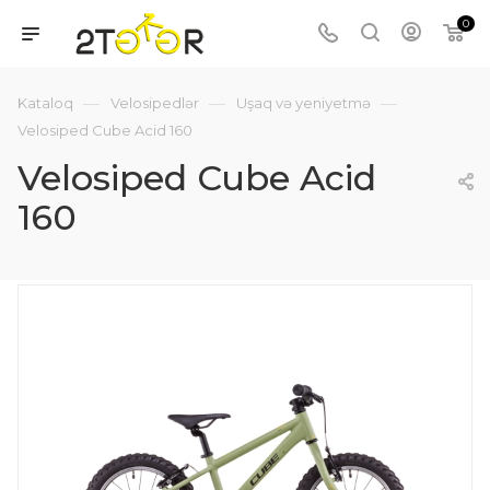
0
—
—
—
Kataloq
Velosipedlər
Uşaq və yeniyetmə
Velosiped Cube Acid 160
Velosiped Cube Acid
160