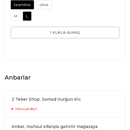
teamline
olive
M
L
1 KLİKLƏ ALMAQ
Anbarlar
2 Teker Shop, Səməd Vurğun 61c
Mövcud deyil
Anbar, məhsul sifarişlə gətirilir mağazaya