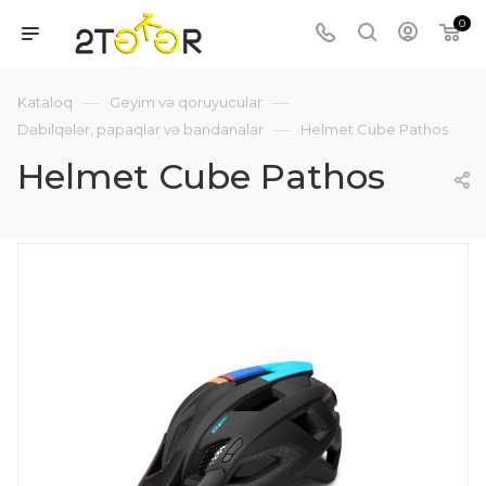
0
—
—
Kataloq
Geyim və qoruyucular
—
Dəbilqələr, papaqlar və bandanalar
Helmet Cube Pathos
Helmet Cube Pathos