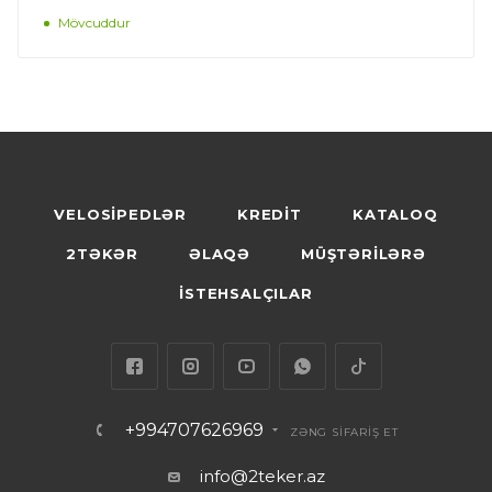
Mövcuddur
VELOSİPEDLƏR
KREDİT
KATALOQ
2TƏKƏR
ƏLAQƏ
MÜŞTƏRİLƏRƏ
İSTEHSALÇILAR
+994707626969
ZƏNG SİFARİŞ ET
info@2teker.az