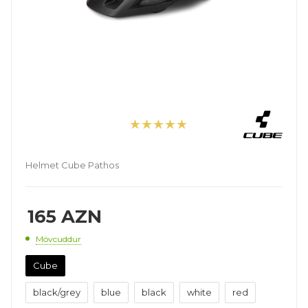
Helmet Cube Pathos
165
AZN
Mövcuddur
Cube
black/grey
blue
black
white
red