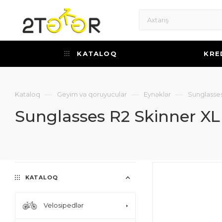
KATALOQ
KRE
—
—
—
Kataloq
Geyim və qoruyucular
Eynəklər
Sunglasses
Sunglasses R2 Skinner XL
KATALOQ
Velosipedlər