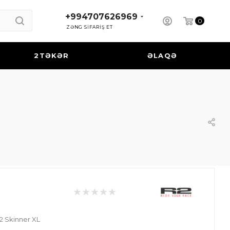
+994707626969
0
ZƏNG SİFARİŞ ET
2TƏKƏR
ƏLAQƏ
2 Skinner XL