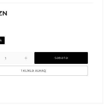
ZN
ck
SƏBƏTƏ
1 KLİKLƏ ALMAQ