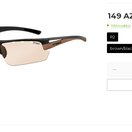
149
A
Mövcuddur
R2
brown/bla