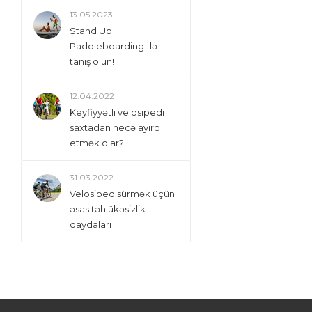
13.05.2023
Stand Up
Paddleboarding -lə
tanış olun!
12.04.2022
Keyfiyyətli velosipedi
saxtadan necə ayırd
etmək olar?
31.03.2022
Velosiped sürmək üçün
əsas təhlükəsizlik
qaydaları