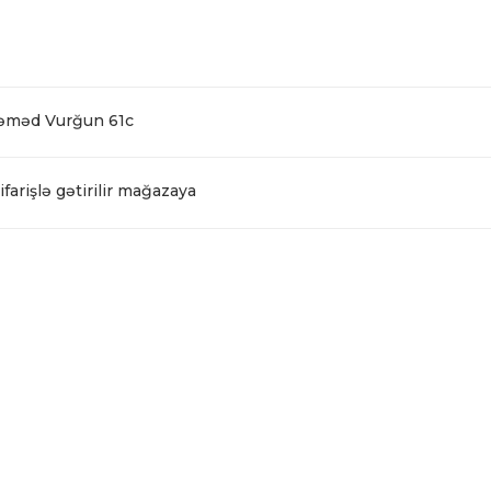
Səməd Vurğun 61c
farişlə gətirilir mağazaya