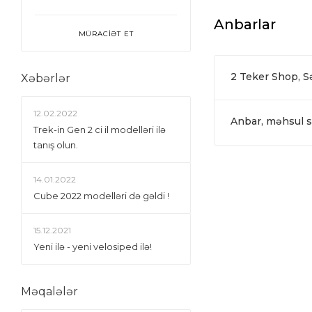
Anbarlar
MÜRACİƏT ET
2 Teker Shop, 
Xəbərlər
12.02.2022
Anbar, məhsul si
Trek-in Gen 2 ci il modelləri ilə
tanış olun.
14.01.2022
Сube 2022 modelləri də gəldi !
15.12.2021
Yeni ilə - yeni velosiped ilə!
Məqalələr