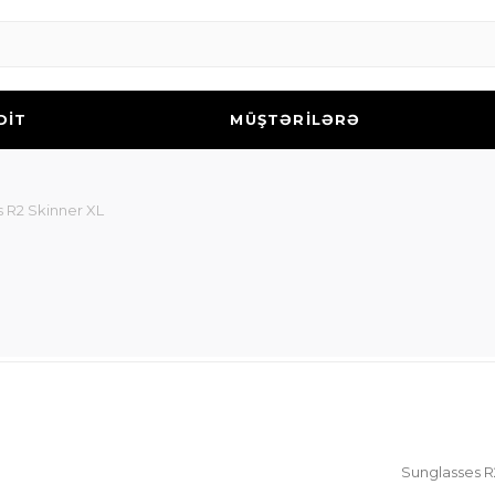
DİT
MÜŞTƏRİLƏRƏ
 R2 Skinner XL
Sunglasses R