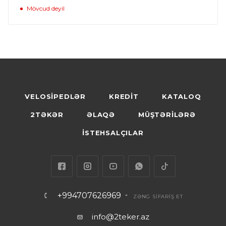
Mövcud deyil
VELOSİPEDLƏR
KREDİT
KATALOQ
2TƏKƏR
ƏLAQƏ
MÜŞTƏRİLƏRƏ
İSTEHSALÇILAR
+994707626969
ZƏNG SİFARİŞ ET
info@2teker.az