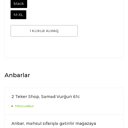
black
M-XL
1 KLİKLƏ ALMAQ
Anbarlar
2 Teker Shop, Səməd Vurğun 61c
Mövcuddur
Anbar, məhsul sifarişlə gətirilir mağazaya