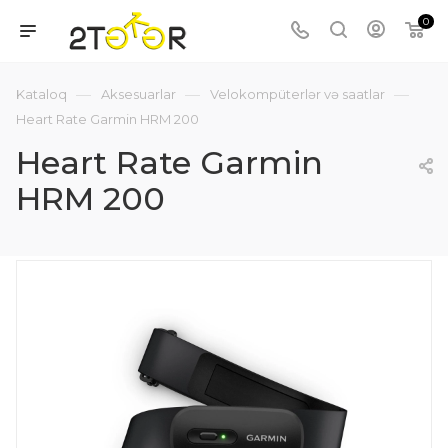
0
—
—
—
Kataloq
Aksesuarlar
Velokompüterlər və saatlar
Heart Rate Garmin HRM 200
Heart Rate Garmin
HRM 200