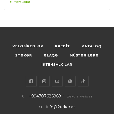
Mövcuddur
VELOSİPEDLƏR
KREDİT
KATALOQ
2TƏKƏR
ƏLAQƏ
MÜŞTƏRİLƏRƏ
İSTEHSALÇILAR
+994707626969
ZƏNG SİFARİŞ ET
info@2teker.az