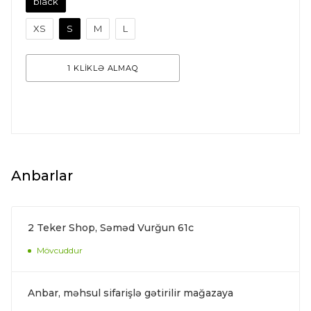
black
XS
S
M
L
1 KLİKLƏ ALMAQ
Anbarlar
2 Teker Shop, Səməd Vurğun 61c
Mövcuddur
Anbar, məhsul sifarişlə gətirilir mağazaya