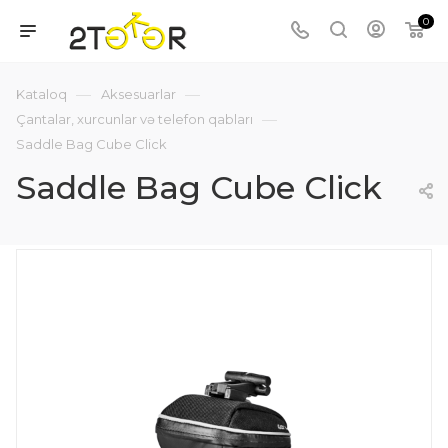
0
—
—
Kataloq
Aksesuarlar
—
Çantalar, xurcunlar və telefon qabları
Saddle Bag Cube Click
Saddle Bag Cube Click