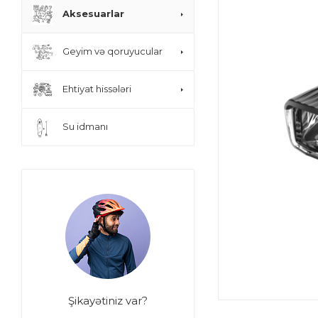
Aksesuarlar
Geyim və qoruyucular
Ehtiyat hissələri
Su idmanı
Şikayətiniz var?