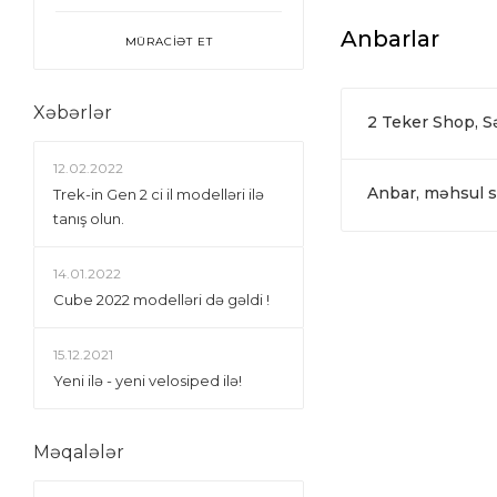
Anbarlar
MÜRACİƏT ET
Xəbərlər
2 Teker Shop, 
12.02.2022
Anbar, məhsul si
Trek-in Gen 2 ci il modelləri ilə
tanış olun.
14.01.2022
Сube 2022 modelləri də gəldi !
15.12.2021
Yeni ilə - yeni velosiped ilə!
Məqalələr