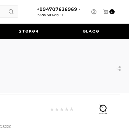
+994707626969
0
ZƏNG SİFARİŞ ET
2TƏKƏR
ƏLAQƏ
EOS220