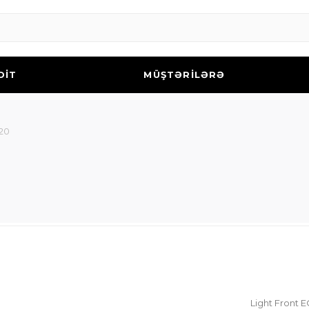
DİT
MÜŞTƏRİLƏRƏ
220
Light Front 