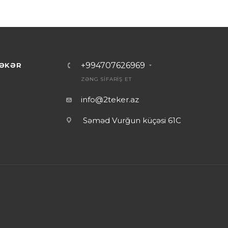
+994707626969
ƏKƏR
ZƏNG SİFARİŞ ET
info@2teker.az
Səməd Vurğun küçəsi 61C