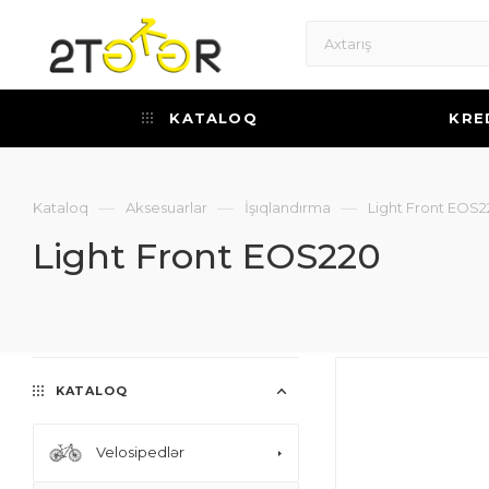
KATALOQ
KRE
—
—
—
Kataloq
Aksesuarlar
İşıqlandırma
Light Front EOS
Light Front EOS220
KATALOQ
Velosipedlər