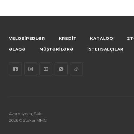
VELOSİPEDLƏR
KREDİT
KATALOQ
2T
ƏLAQƏ
MÜŞTƏRİLƏRƏ
İSTEHSALÇILAR
Azərbaycan, Bakı
2026 © 2təkər MMC