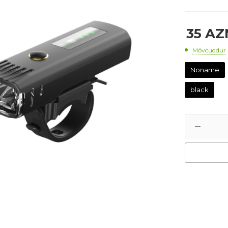
35
AZ
Mövcuddur
Noname
black