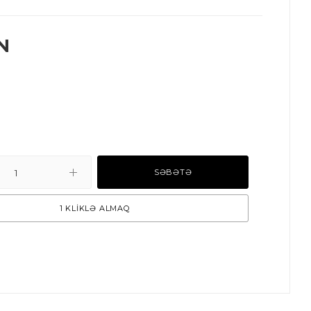
N
SƏBƏTƏ
1 KLİKLƏ ALMAQ