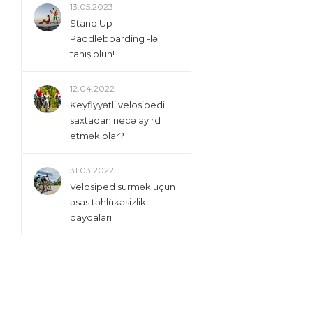
13.05.2023
Stand Up
Paddleboarding -lə
tanış olun!
12.04.2022
Keyfiyyətli velosipedi
saxtadan necə ayırd
etmək olar?
31.03.2022
Velosiped sürmək üçün
əsas təhlükəsizlik
qaydaları