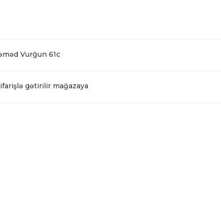
Səməd Vurğun 61c
farişlə gətirilir mağazaya