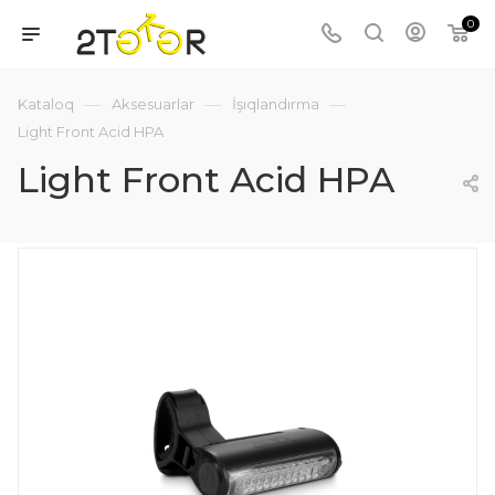
0
—
—
—
Kataloq
Aksesuarlar
İşıqlandırma
Light Front Acid HPA
Light Front Acid HPA