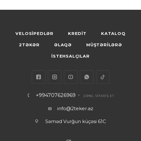
VELOSİPEDLƏR
KREDİT
KATALOQ
2TƏKƏR
ƏLAQƏ
MÜŞTƏRİLƏRƏ
İSTEHSALÇILAR
+994707626969
ZƏNG SİFARİŞ ET
info@2teker.az
Səməd Vurğun küçəsi 61C