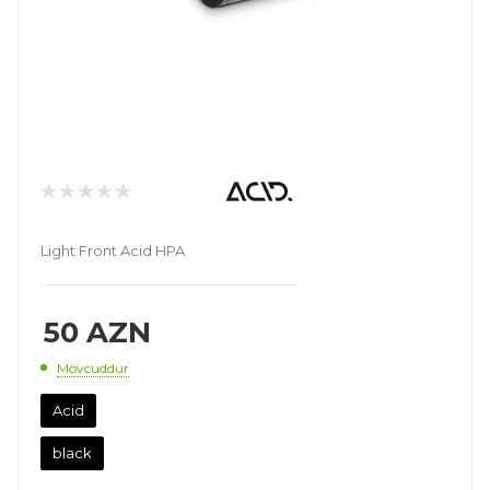
Light Front Acid HPA
50
AZN
Mövcuddur
Acid
black