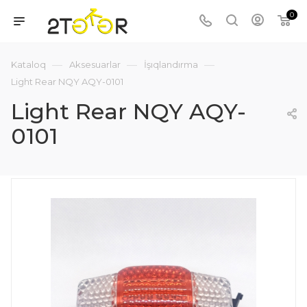
0
—
—
—
Kataloq
Aksesuarlar
İşıqlandırma
Light Rear NQY AQY-0101
Light Rear NQY AQY-
0101