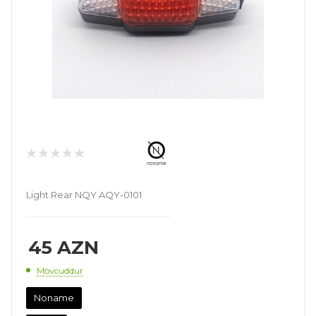
Light Rear NQY AQY-0101
45
AZN
Mövcuddur
Noname