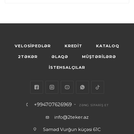
VELOSİPEDLƏR
KREDİT
KATALOQ
2TƏKƏR
ƏLAQƏ
MÜŞTƏRİLƏRƏ
İSTEHSALÇILAR
+994707626969
ZƏNG SİFARİŞ ET
info@2teker.az
Səməd Vurğun küçəsi 61C