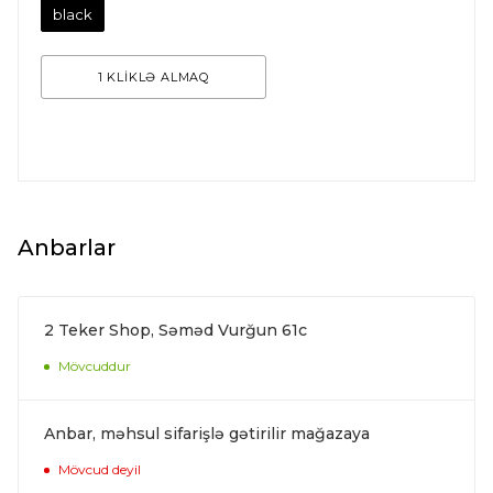
black
1 KLİKLƏ ALMAQ
Anbarlar
2 Teker Shop, Səməd Vurğun 61c
Mövcuddur
Anbar, məhsul sifarişlə gətirilir mağazaya
Mövcud deyil