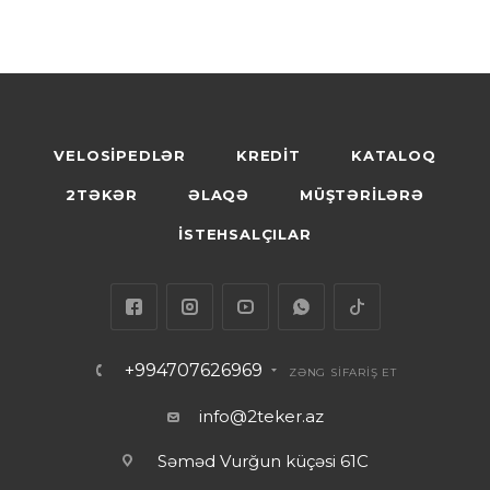
VELOSİPEDLƏR
KREDİT
KATALOQ
2TƏKƏR
ƏLAQƏ
MÜŞTƏRİLƏRƏ
İSTEHSALÇILAR
+994707626969
ZƏNG SİFARİŞ ET
info@2teker.az
Səməd Vurğun küçəsi 61C