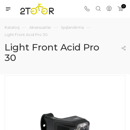
0
—
—
—
Kataloq
Aksesuarlar
İşıqlandırma
Light Front Acid Pro 30
Light Front Acid Pro
30