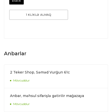
black
1 KLİKLƏ ALMAQ
Anbarlar
2 Teker Shop, Səməd Vurğun 61c
Mövcuddur
Anbar, məhsul sifarişlə gətirilir mağazaya
Mövcuddur