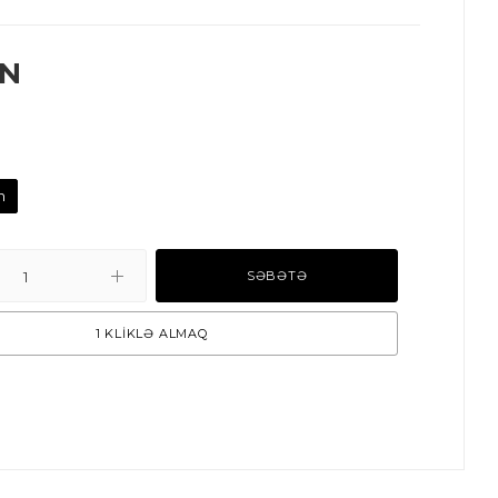
N
n
SƏBƏTƏ
1 KLİKLƏ ALMAQ