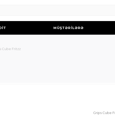
DİT
MÜŞTƏRİLƏRƏ
s Cube Fritzz
Grips Cube Fr