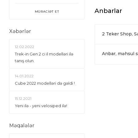
Anbarlar
MÜRACİƏT ET
Xəbərlər
2 Teker Shop, 
12.02.2022
Anbar, məhsul si
Trek-in Gen 2 ci il modelləri ilə
tanış olun.
14.01.2022
Сube 2022 modelləri də gəldi !
15.12.2021
Yeni ilə - yeni velosiped ilə!
Məqalələr