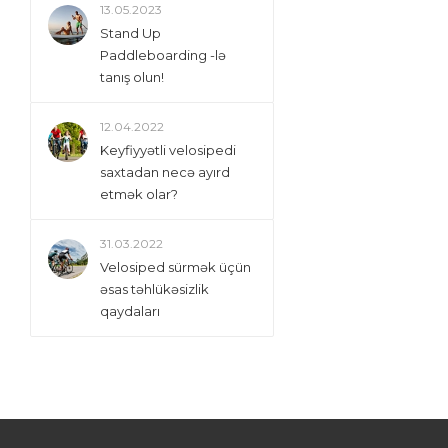
13.05.2023
Stand Up
Paddleboarding -lə
tanış olun!
12.04.2022
Keyfiyyətli velosipedi
saxtadan necə ayırd
etmək olar?
31.03.2022
Velosiped sürmək üçün
əsas təhlükəsizlik
qaydaları