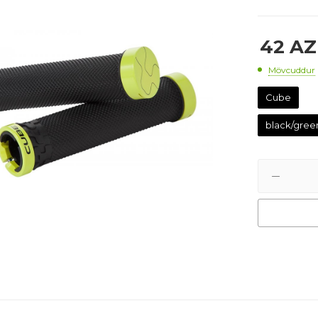
42
AZ
Mövcuddur
Cube
black/gree