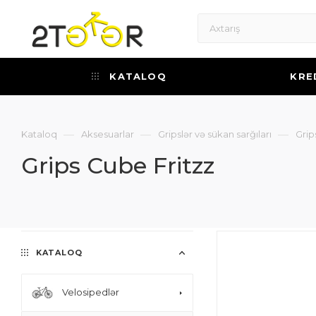
KATALOQ
KRE
—
—
—
Kataloq
Aksesuarlar
Gripslər və sükan sarğıları
Grip
Grips Cube Fritzz
KATALOQ
Velosipedlər