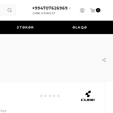
+994707626969
0
ZƏNG SİFARİŞ ET
2TƏKƏR
ƏLAQƏ
itzz