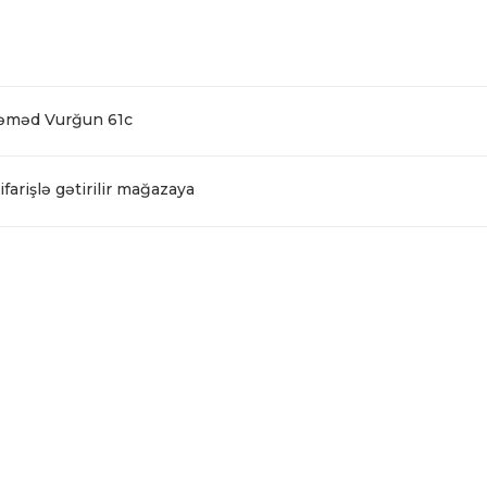
Səməd Vurğun 61c
farişlə gətirilir mağazaya