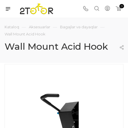
0
—
—
—
Kataloq
Aksesuarlar
Bagajlar və dayaqlar
Wall Mount Acid Hook
Wall Mount Acid Hook