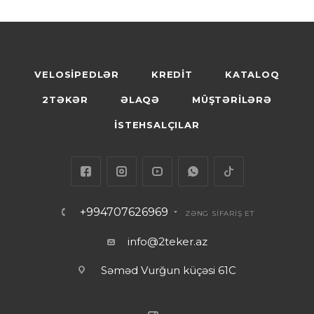
VELOSİPEDLƏR
KREDİT
KATALOQ
2TƏKƏR
ƏLAQƏ
MÜŞTƏRİLƏRƏ
İSTEHSALÇILAR
+994707626969
ZƏNG SİFARİŞ ET
info@2teker.az
Səməd Vurğun küçəsi 61C