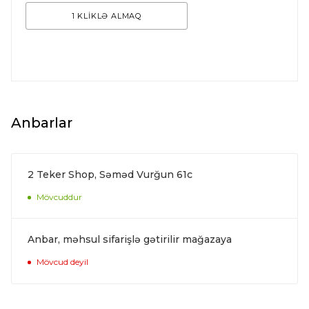
1 KLİKLƏ ALMAQ
Anbarlar
2 Teker Shop, Səməd Vurğun 61c
Mövcuddur
Anbar, məhsul sifarişlə gətirilir mağazaya
Mövcud deyil