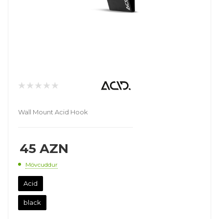
Wall Mount Acid Hook
45
AZN
Mövcuddur
Acid
black