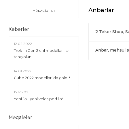
Anbarlar
MÜRACİƏT ET
Xəbərlər
2 Teker Shop, 
12.02.2022
Anbar, məhsul si
Trek-in Gen 2 ci il modelləri ilə
tanış olun.
14.01.2022
Сube 2022 modelləri də gəldi !
15.12.2021
Yeni ilə - yeni velosiped ilə!
Məqalələr