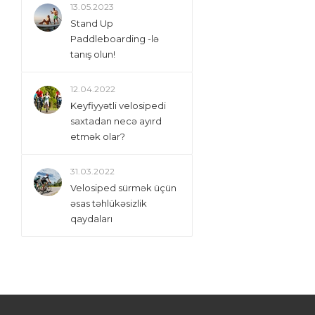
13.05.2023
Stand Up
Paddleboarding -lə
tanış olun!
12.04.2022
Keyfiyyətli velosipedi
saxtadan necə ayırd
etmək olar?
31.03.2022
Velosiped sürmək üçün
əsas təhlükəsizlik
qaydaları