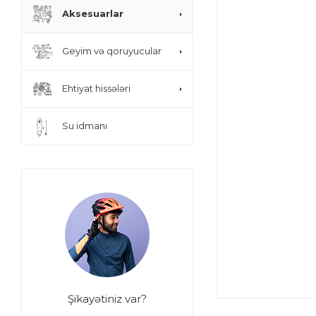
Aksesuarlar
Geyim və qoruyucular
Ehtiyat hissələri
Su idmanı
Şikayətiniz var?