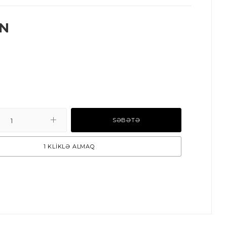
N
SƏBƏTƏ
1 KLİKLƏ ALMAQ