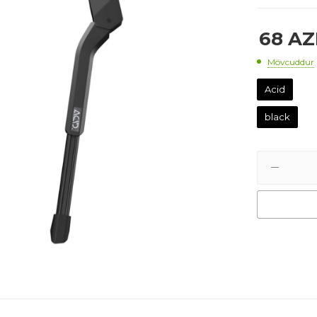
68
AZ
Mövcuddur
Acid
black