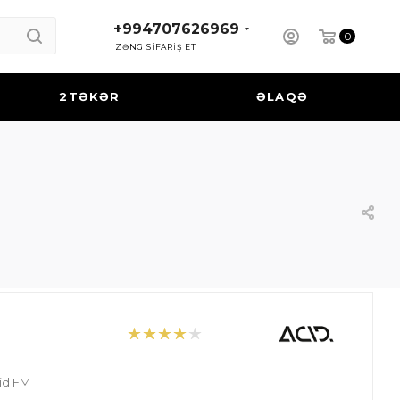
+994707626969
0
ZƏNG SİFARİŞ ET
2TƏKƏR
ƏLAQƏ
id FM