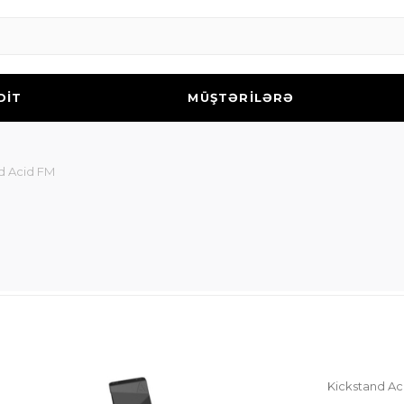
DİT
MÜŞTƏRİLƏRƏ
d Acid FM
Kickstand Ac