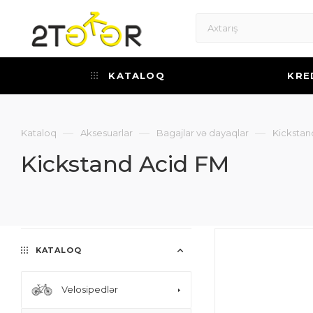
KATALOQ
KRE
—
—
—
Kataloq
Aksesuarlar
Bagajlar və dayaqlar
Kickstan
Kickstand Acid FM
KATALOQ
Velosipedlər