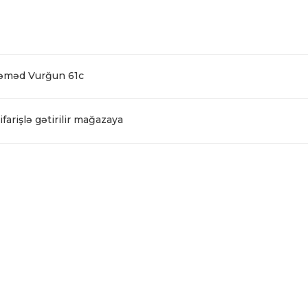
Səməd Vurğun 61c
farişlə gətirilir mağazaya