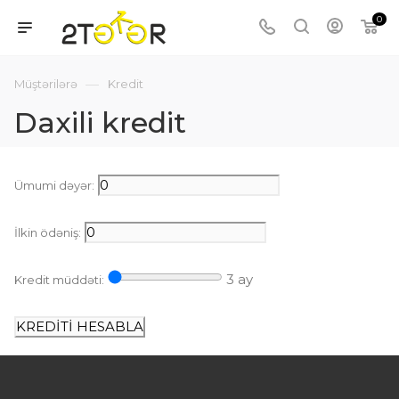
0
—
Müştərilərə
Kredit
Daxili kredit
Ümumi dəyər:
İlkin ödəniş:
3
ay
Kredit müddəti: