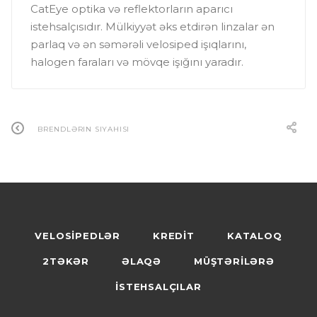
CatEye optika və reflektorların aparıcı
istehsalçısıdır. Mülkiyyət əks etdirən linzalar ən
parlaq və ən səmərəli velosiped işıqlarını,
halogen faraları və mövqe işığını yaradır.
BRENDLƏRIN SIYAHISI
VELOSİPEDLƏR
KREDİT
KATALOQ
2TƏKƏR
ƏLAQƏ
MÜŞTƏRİLƏRƏ
İSTEHSALÇILAR