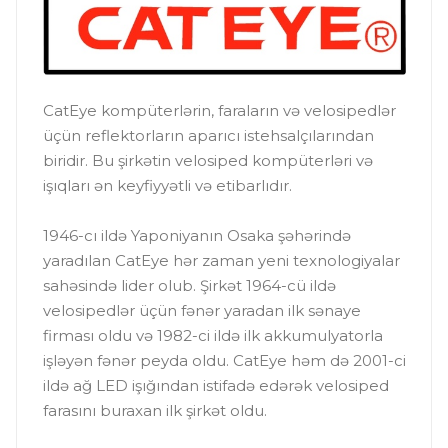
CatEye kompüterlərin, faraların və velosipedlər
üçün reflektorların aparıcı istehsalçılarından
biridir. Bu şirkətin velosiped kompüterləri və
işıqları ən keyfiyyətli və etibarlıdır.
1946-cı ildə Yaponiyanın Osaka şəhərində
yaradılan CatEye hər zaman yeni texnologiyalar
sahəsində lider olub. Şirkət 1964-cü ildə
velosipedlər üçün fənər yaradan ilk sənaye
firması oldu və 1982-ci ildə ilk akkumulyatorla
işləyən fənər peyda oldu. CatEye həm də 2001-ci
ildə ağ LED işığından istifadə edərək velosiped
farasını buraxan ilk şirkət oldu.