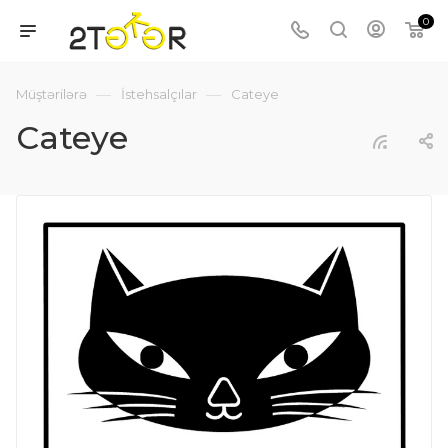
0
—
—
Müştərilərə
İstehsalçılar
Cateye
Cateye