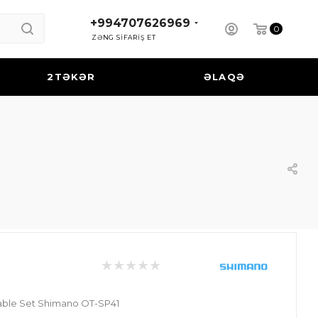
+994707626969
0
ZƏNG SİFARİŞ ET
2TƏKƏR
ƏLAQƏ
able Set Shimano OT-SP41