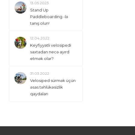
13.05.2023
Stand Up
Paddleboarding -lə
tanış olun!
12.04.2022
Keyfiyyətli velosipedi
saxtadan necə ayırd
etmək olar?
31.03.2022
Velosiped sürmək üçün
əsas təhlükəsizlik
qaydaları