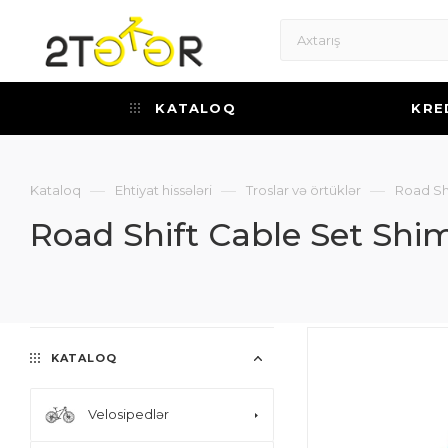
KATALOQ
KRE
—
—
—
Kataloq
Ehtiyat hissələri
Troslar və örtüklər
Road Sh
Road Shift Cable Set Sh
KATALOQ
Velosipedlər