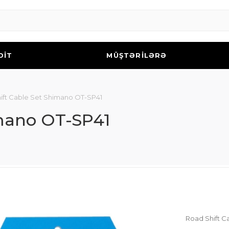
DİT
MÜŞTƏRİLƏRƏ
ift Cable Set Shimano OT-SP41
imano OT-SP41
Road Shift C