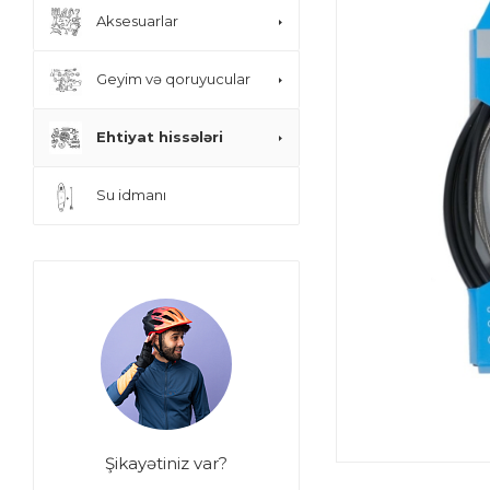
Aksesuarlar
Geyim və qoruyucular
Ehtiyat hissələri
Su idmanı
Şikayətiniz var?