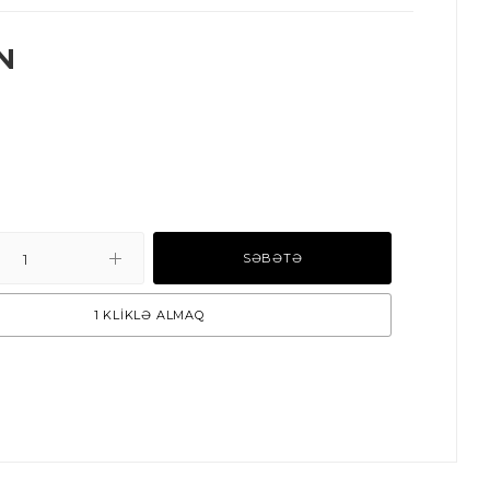
N
SƏBƏTƏ
1 KLİKLƏ ALMAQ