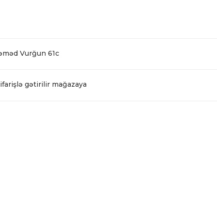
Səməd Vurğun 61c
farişlə gətirilir mağazaya