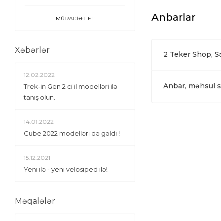
Anbarlar
MÜRACİƏT ET
Xəbərlər
2 Teker Shop, 
12.02.2022
Anbar, məhsul si
Trek-in Gen 2 ci il modelləri ilə
tanış olun.
14.01.2022
Сube 2022 modelləri də gəldi !
15.12.2021
Yeni ilə - yeni velosiped ilə!
Məqalələr