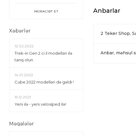
Anbarlar
MÜRACİƏT ET
Xəbərlər
2 Teker Shop, 
12.02.2022
Anbar, məhsul si
Trek-in Gen 2 ci il modelləri ilə
tanış olun.
14.01.2022
Сube 2022 modelləri də gəldi !
15.12.2021
Yeni ilə - yeni velosiped ilə!
Məqalələr