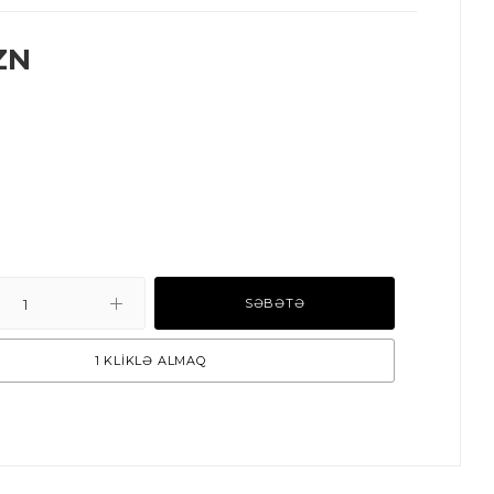
ZN
SƏBƏTƏ
1 KLİKLƏ ALMAQ