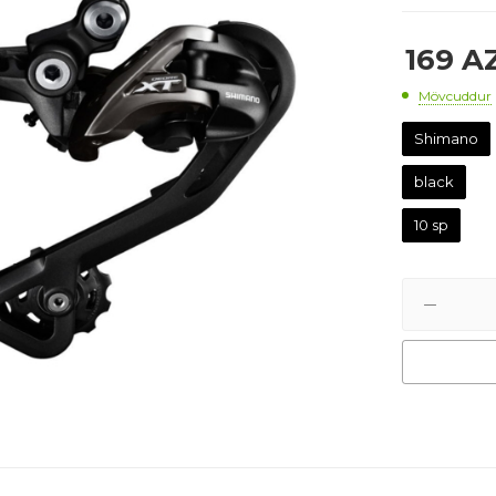
169
A
Mövcuddur
Shimano
black
10 sp