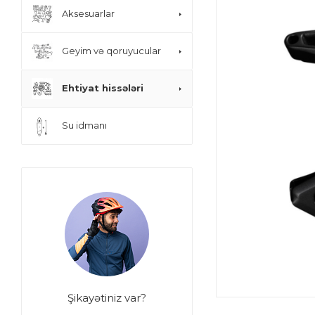
Aksesuarlar
Geyim və qoruyucular
Ehtiyat hissələri
Su idmanı
Şikayətiniz var?