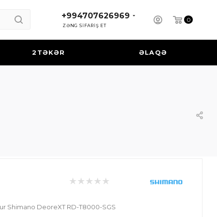
+994707626969
0
ZƏNG SİFARİŞ ET
2TƏKƏR
ƏLAQƏ
leur Shimano DeoreXT RD-T8000-SGS