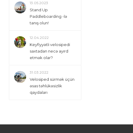
13.05.2023
Stand Up
Paddleboarding -lə
tanış olun!
12.04.2022
Keyfiyyətli velosipedi
saxtadan necə ayırd
etmək olar?
31.03.2022
Velosiped sürmək üçün
əsas təhlükəsizlik
qaydaları