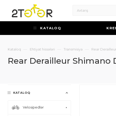
KATALOQ
KRE
—
—
—
Kataloq
Ehtiyat hissələri
Transmisiya
Rear Deraill
Rear Derailleur Shimano
KATALOQ
Velosipedlər