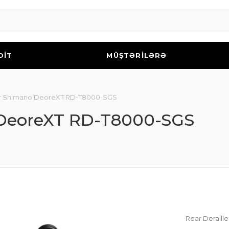
DİT
MÜŞTƏRİLƏRƏ
eur Shimano DeoreXT RD-T8000-SGS
 DeoreXT RD-T8000-SGS
Rear Derail