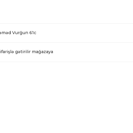
Səməd Vurğun 61c
farişlə gətirilir mağazaya