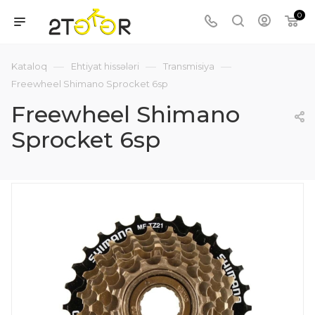
0
—
—
—
Kataloq
Ehtiyat hissələri
Transmisiya
Freewheel Shimano Sprocket 6sp
Freewheel Shimano
Sprocket 6sp