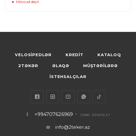
Mövcud deyil
VELOSİPEDLƏR
KREDİT
KATALOQ
2TƏKƏR
ƏLAQƏ
MÜŞTƏRİLƏRƏ
İSTEHSALÇILAR
+994707626969
ZƏNG SİFARİŞ ET
info@2teker.az