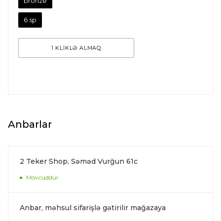
bronze
6 sp
1 KLİKLƏ ALMAQ
Anbarlar
2 Teker Shop, Səməd Vurğun 61c
Mövcuddur
Anbar, məhsul sifarişlə gətirilir mağazaya