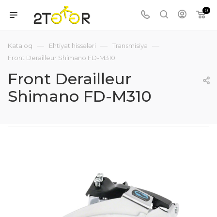
0
—
—
—
Kataloq
Ehtiyat hissələri
Transmisiya
Front Derailleur Shimano FD-M310
Front Derailleur
Shimano FD-M310