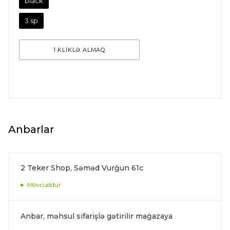
black
3 sp
1 KLİKLƏ ALMAQ
Anbarlar
2 Teker Shop, Səməd Vurğun 61c
Mövcuddur
Anbar, məhsul sifarişlə gətirilir mağazaya