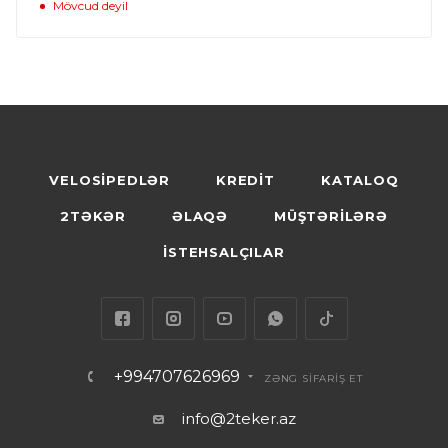
Mövcud deyil
VELOSİPEDLƏR
KREDİT
KATALOQ
2TƏKƏR
ƏLAQƏ
MÜŞTƏRİLƏRƏ
İSTEHSALÇILAR
+994707626969
ZƏNG SİFARİŞ ET
info@2teker.az