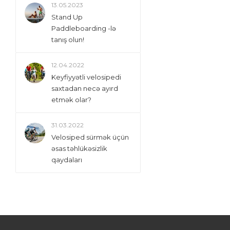
13.05.2023
Stand Up
Paddleboarding -lə
tanış olun!
12.04.2022
Keyfiyyətli velosipedi
saxtadan necə ayırd
etmək olar?
31.03.2022
Velosiped sürmək üçün
əsas təhlükəsizlik
qaydaları