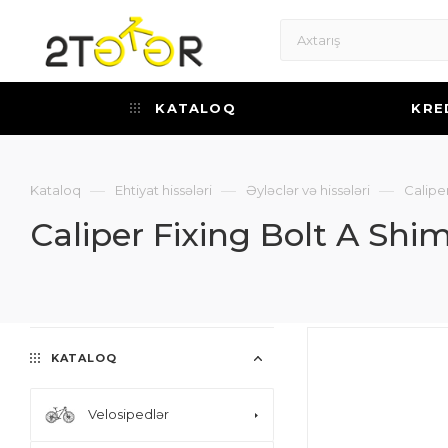
KATALOQ
KRE
—
—
—
Kataloq
Ehtiyat hissələri
Əyləclər və hissələri
Calipe
Caliper Fixing Bolt A Sh
KATALOQ
Velosipedlər