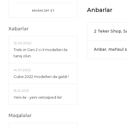
Anbarlar
MÜRACİƏT ET
Xəbərlər
2 Teker Shop, 
12.02.2022
Anbar, məhsul si
Trek-in Gen 2 ci il modelləri ilə
tanış olun.
14.01.2022
Сube 2022 modelləri də gəldi !
15.12.2021
Yeni ilə - yeni velosiped ilə!
Məqalələr