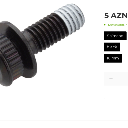
5
AZN
Mövcuddur
Shimano
black
10 mm