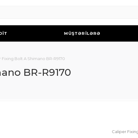
DİT
MÜŞTƏRİLƏRƏ
r Fixing Bolt A Shimano BR-R9170
imano BR-R9170
Caliper Fixi