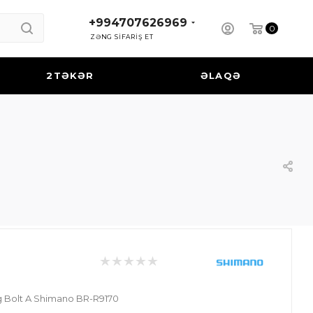
+994707626969
0
ZƏNG SİFARİŞ ET
2TƏKƏR
ƏLAQƏ
ng Bolt A Shimano BR-R9170