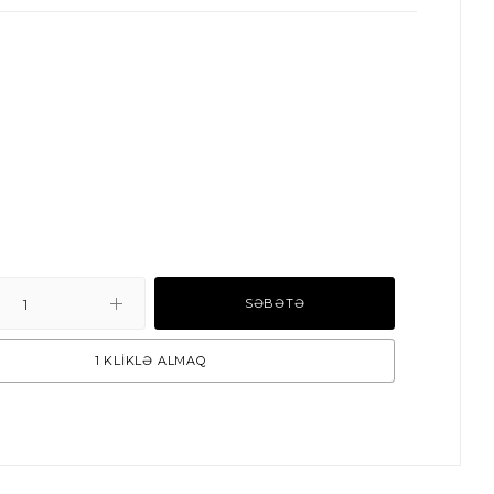
SƏBƏTƏ
1 KLİKLƏ ALMAQ