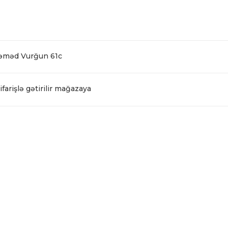
Səməd Vurğun 61c
farişlə gətirilir mağazaya