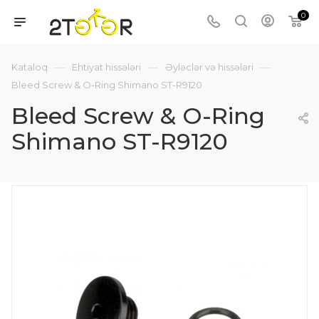
0
—
—
—
Kataloq
Ehtiyat hissələri
Əyləclər və hissələri
Bleed Screw & O-Ring Shimano ST-R9120
Bleed Screw & O-Ring
Shimano ST-R9120