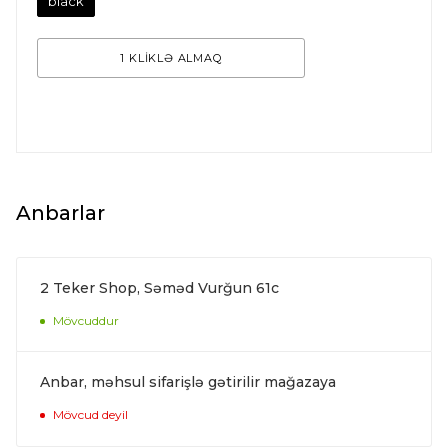
black
1 KLİKLƏ ALMAQ
Anbarlar
2 Teker Shop, Səməd Vurğun 61c
Mövcuddur
Anbar, məhsul sifarişlə gətirilir mağazaya
Mövcud deyil