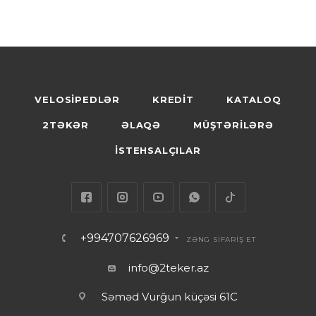
VELOSİPEDLƏR
KREDİT
KATALOQ
2TƏKƏR
ƏLAQƏ
MÜŞTƏRİLƏRƏ
İSTEHSALÇILAR
+994707626969
ZƏNG SİFARİŞ ET
info@2teker.az
Səməd Vurğun küçəsi 61C