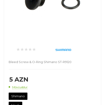
Bleed Screw & O-Ring Shimano ST-R9120
5
AZN
Mövcuddur
Shimano