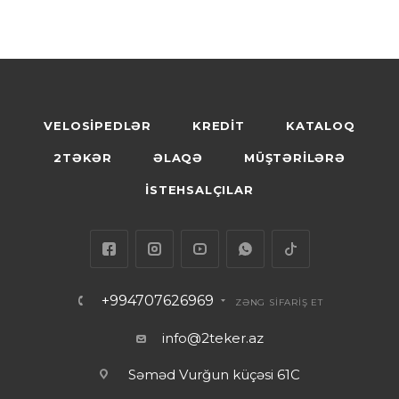
VELOSİPEDLƏR
KREDİT
KATALOQ
2TƏKƏR
ƏLAQƏ
MÜŞTƏRİLƏRƏ
İSTEHSALÇILAR
+994707626969
ZƏNG SİFARİŞ ET
info@2teker.az
Səməd Vurğun küçəsi 61C