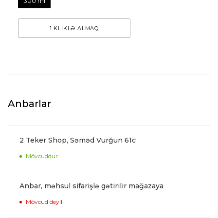
300 ml
1 KLİKLƏ ALMAQ
Anbarlar
2 Teker Shop, Səməd Vurğun 61c
Mövcuddur
Anbar, məhsul sifarişlə gətirilir mağazaya
Mövcud deyil