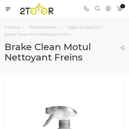
0
—
—
—
Kataloq
Ehtiyat hissələri
Yağlar və digərləri
Brake Clean Motul Nettoyant Freins
Brake Clean Motul
Nettoyant Freins