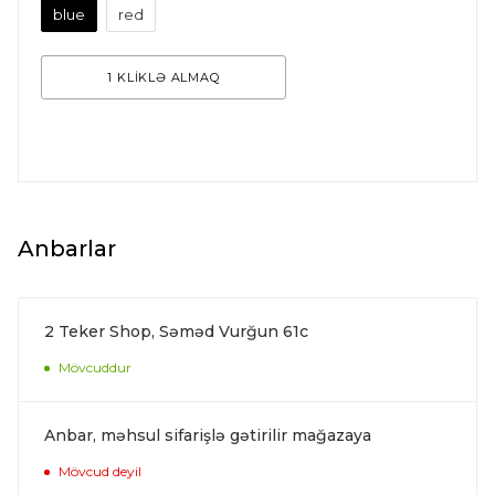
blue
red
1 KLİKLƏ ALMAQ
Anbarlar
2 Teker Shop, Səməd Vurğun 61c
Mövcuddur
Anbar, məhsul sifarişlə gətirilir mağazaya
Mövcud deyil