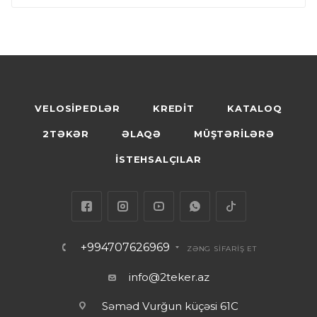
VELOSİPEDLƏR
KREDİT
KATALOQ
2TƏKƏR
ƏLAQƏ
MÜŞTƏRİLƏRƏ
İSTEHSALÇILAR
+994707626969
ZƏNG SİFARİŞ ET
info@2teker.az
Səməd Vurğun küçəsi 61C