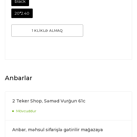
black
20*2.40
1 KLİKLƏ ALMAQ
Anbarlar
2 Teker Shop, Səməd Vurğun 61c
Mövcuddur
Anbar, məhsul sifarişlə gətirilir mağazaya