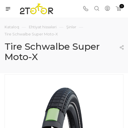
0
—
—
—
Kataloq
Ehtiyat hissələri
Şinlər
Tire Schwalbe Super Moto-X
Tire Schwalbe Super
Moto-X