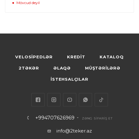
Mövcud deyil
VELOSİPEDLƏR
KREDİT
KATALOQ
2TƏKƏR
ƏLAQƏ
MÜŞTƏRİLƏRƏ
İSTEHSALÇILAR
+994707626969
ZƏNG SİFARİŞ ET
info@2teker.az