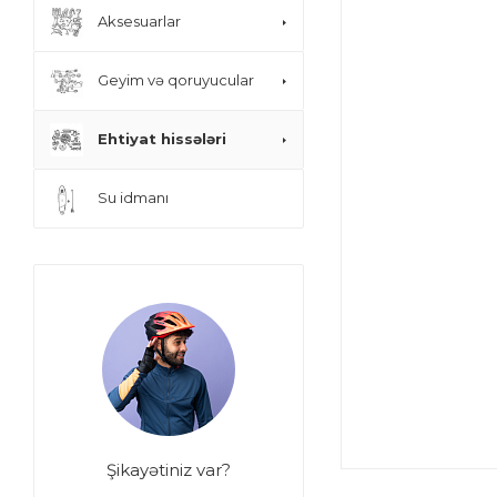
Aksesuarlar
Geyim və qoruyucular
Ehtiyat hissələri
Su idmanı
Şikayətiniz var?