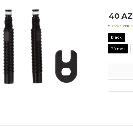
40
AZ
Mövcuddur
black
30 mm