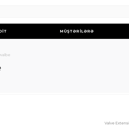
DİT
MÜŞTƏRİLƏRƏ
hwalbe
e
Valve Extens