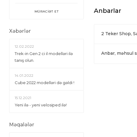
Anbarlar
MÜRACİƏT ET
Xəbərlər
2 Teker Shop, 
12.02.2022
Anbar, məhsul si
Trek-in Gen 2 ci il modelləri ilə
tanış olun.
14.01.2022
Сube 2022 modelləri də gəldi !
15.12.2021
Yeni ilə - yeni velosiped ilə!
Məqalələr