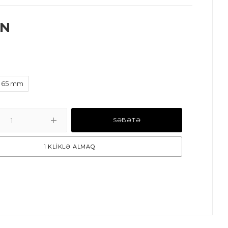
N
65 mm
SƏBƏTƏ
1 KLİKLƏ ALMAQ