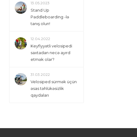
13.05.2023
Stand Up
Paddleboarding -lə
tanış olun!
12.04.2022
Keyfiyyətli velosipedi
saxtadan necə ayırd
etmək olar?
31.03.2022
Velosiped sürmək üçün
əsas təhlükəsizlik
qaydaları