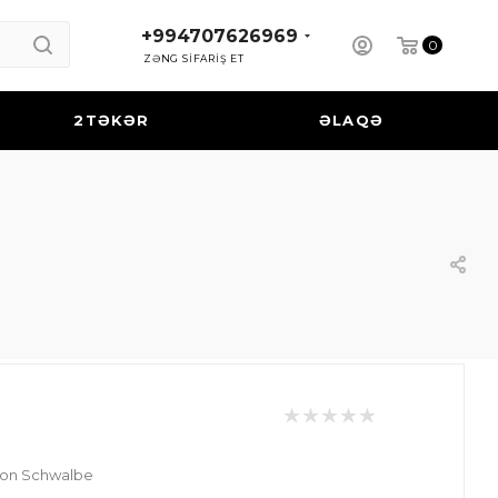
+994707626969
0
ZƏNG SİFARİŞ ET
2TƏKƏR
ƏLAQƏ
ion Schwalbe