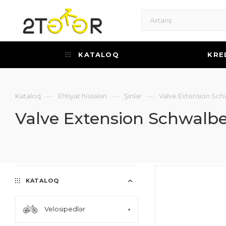
KATALOQ
KRE
—
—
—
Kataloq
Ehtiyat hissələri
Şinlər
Valve Extension Sc
Valve Extension Schwalb
KATALOQ
Velosipedlər