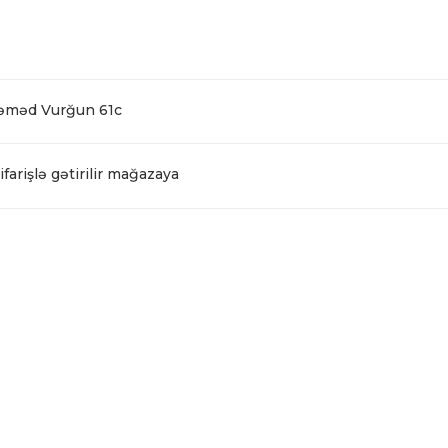
Səməd Vurğun 61c
farişlə gətirilir mağazaya