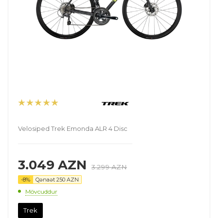
Velosiped Trek Emonda ALR 4 Disc
3.049
AZN
3.299
AZN
-
8
%
Qənaət
250
AZN
Mövcuddur
Trek