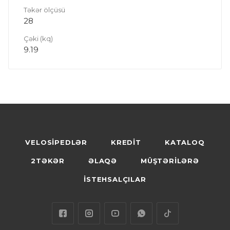
Təkər ölçüsü
28
Çəki (kq)
9.19
VELOSİPEDLƏR
KREDİT
KATALOQ
2TƏKƏR
ƏLAQƏ
MÜŞTƏRİLƏRƏ
İSTEHSALÇILAR