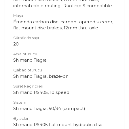
internal cable routing, DuoTrap S compatible
Maşa
Émonda carbon disc, carbon tapered steerer,
flat mount disc brakes, 12mm thru-axle
Sürətlərin sayı
20
Arxa ötürücü
Shimano Tiagra
Qabaq ötürücü
Shimano Tiagra, braze-on
Sürət keçiriciləri
Shimano RS405, 10 speed
Sistem
Shimano Tiagra, 50/34 (compact)
Əyləclər
Shimano RS405 flat mount hydraulic disc