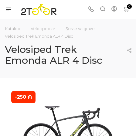
0
—
—
—
Kataloq
Velosipedlər
Şosse və gravel
Velosiped Trek Emonda ALR 4 Disc
Velosiped Trek
Emonda ALR 4 Disc
-250 ₼