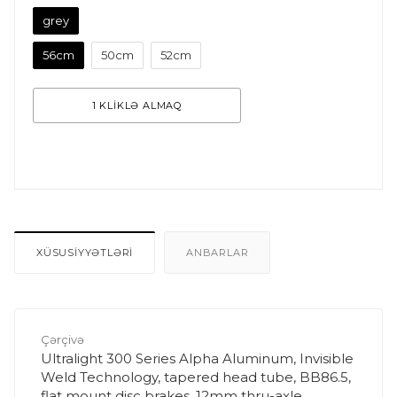
grey
56cm
50cm
52cm
1 KLİKLƏ ALMAQ
XÜSUSİYYƏTLƏRİ
ANBARLAR
Çərçivə
Ultralight 300 Series Alpha Aluminum, Invisible
Weld Technology, tapered head tube, BB86.5,
flat mount disc brakes, 12mm thru-axle,