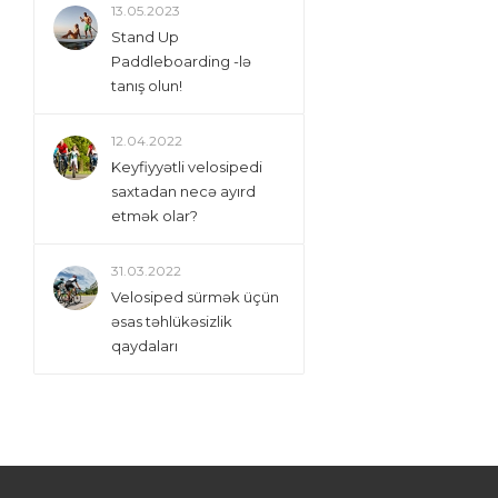
13.05.2023
Stand Up
Paddleboarding -lə
tanış olun!
12.04.2022
Keyfiyyətli velosipedi
saxtadan necə ayırd
etmək olar?
31.03.2022
Velosiped sürmək üçün
əsas təhlükəsizlik
qaydaları