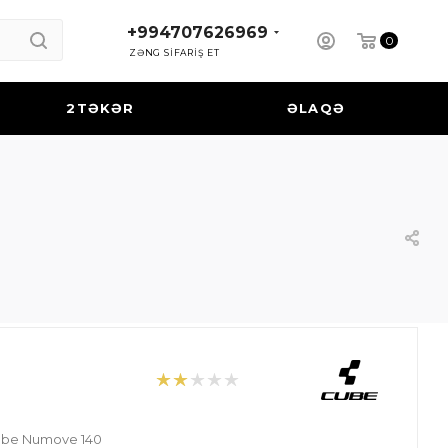
+994707626969
0
ZƏNG SİFARİŞ ET
2TƏKƏR
ƏLAQƏ
ube Numove 140