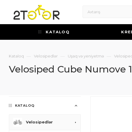
KATALOQ
KRE
—
—
—
Kataloq
Velosipedlər
Uşaq və yeniyetmə
Velosipe
Velosiped Cube Numove 
KATALOQ
Velosipedlər