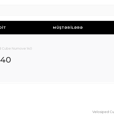
DİT
MÜŞTƏRİLƏRƏ
d Cube Numove 140
140
Velosiped C