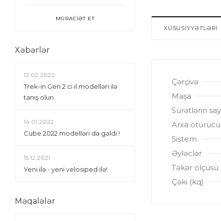
MÜRACİƏT ET
XÜSUSİYYƏTLƏRİ
Xəbərlər
12.02.2022
Çərçivə
Trek-in Gen 2 ci il modelləri ilə
Maşa
tanış olun.
Sürətlərin say
14.01.2022
Arxa ötürücü
Сube 2022 modelləri də gəldi !
Sistem
Əyləclər
15.12.2021
Təkər ölçüsü
Yeni ilə - yeni velosiped ilə!
Çəki (kq)
Məqalələr