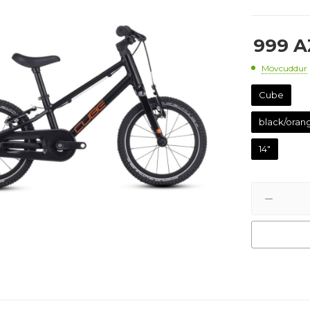
999
A
Mövcuddur
Cube
black/oran
14"