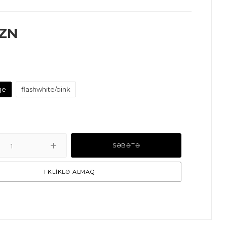
ZN
ge
flashwhite/pink
SƏBƏTƏ
1 KLİKLƏ ALMAQ