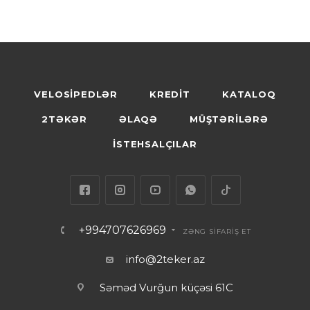
VELOSİPEDLƏR
KREDİT
KATALOQ
2TƏKƏR
ƏLAQƏ
MÜŞTƏRİLƏRƏ
İSTEHSALÇILAR
+994707626969
ZƏNG SİFARİŞ ET
info@2teker.az
Səməd Vurğun küçəsi 61C