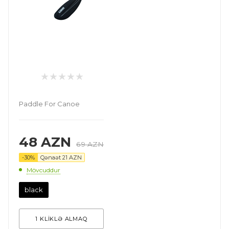
Paddle For Canoe
48
AZN
69
AZN
-
30
%
Qənaət
21
AZN
Mövcuddur
black
1 KLİKLƏ ALMAQ