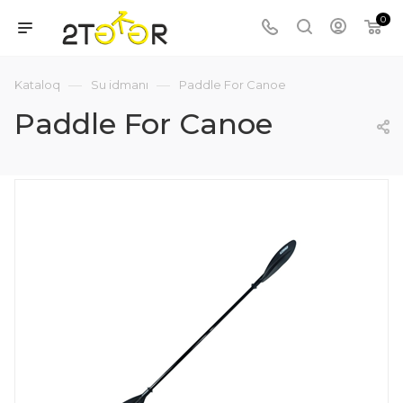
0
—
—
Kataloq
Su idmanı
Paddle For Canoe
Paddle For Canoe