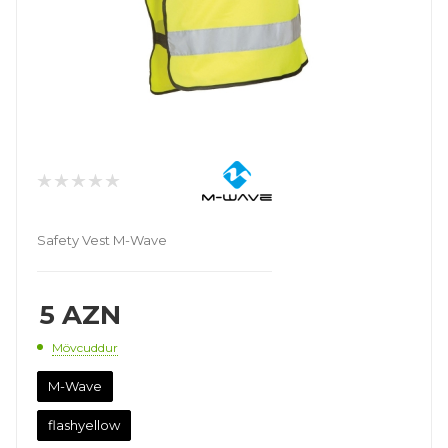
Safety Vest M-Wave
5
AZN
Mövcuddur
M-Wave
flashyellow