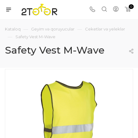
0
—
—
Kataloq
Geyim və qoruyucular
Ceketlər və yeleklər
—
Safety Vest M-Wave
Safety Vest M-Wave