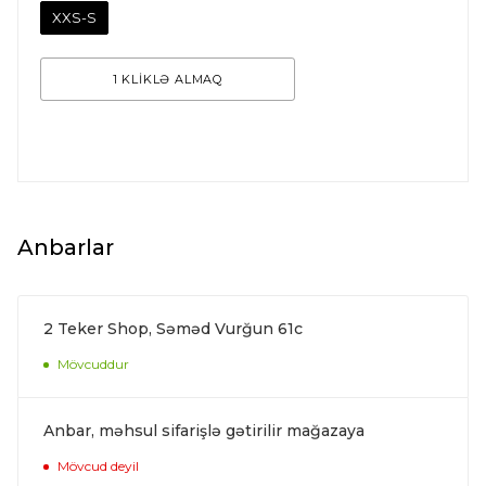
XXS-S
1 KLİKLƏ ALMAQ
Anbarlar
2 Teker Shop, Səməd Vurğun 61c
Mövcuddur
Anbar, məhsul sifarişlə gətirilir mağazaya
Mövcud deyil