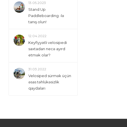
13.05.2023
Stand Up
Paddleboarding -lə
tanış olun!
12.04.2022
Keyfiyyətli velosipedi
saxtadan necə ayırd
etmək olar?
31.03.2022
Velosiped sürmək üçün
əsas təhlükəsizlik
qaydaları