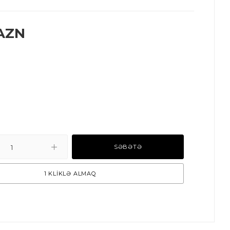
AZN
SƏBƏTƏ
1 KLİKLƏ ALMAQ