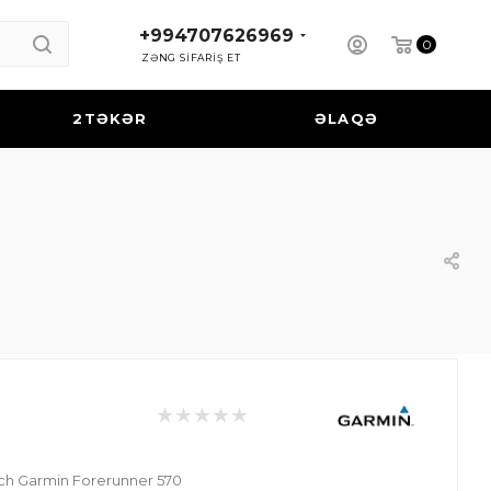
+994707626969
0
ZƏNG SİFARİŞ ET
2TƏKƏR
ƏLAQƏ
ch Garmin Forerunner 570