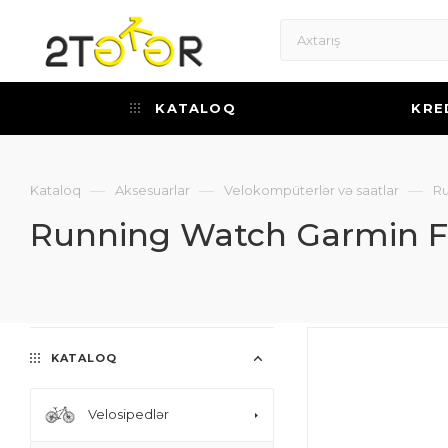
KATALOQ
KRE
—
—
—
Kataloq
Aksesuarlar
Velokompüterlər və saatlar
Ru
Running Watch Garmin F
KATALOQ
Velosipedlər