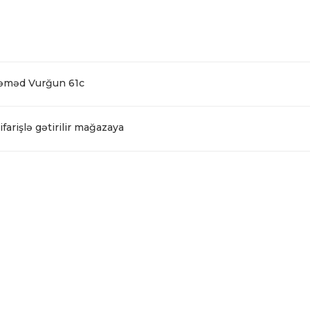
Səməd Vurğun 61c
farişlə gətirilir mağazaya