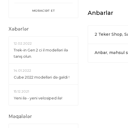
MÜRACİƏT ET
Anbarlar
Xəbərlər
2 Teker Shop, 
12.02.2022
Trek-in Gen 2 ci il modelləri ilə
Anbar, məhsul si
tanış olun.
14.01.2022
Сube 2022 modelləri də gəldi !
15.12.2021
Yeni ilə - yeni velosiped ilə!
Məqalələr