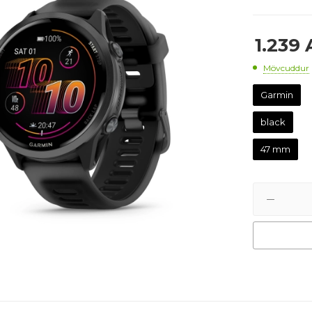
1.239
Mövcuddur
Garmin
black
47 mm