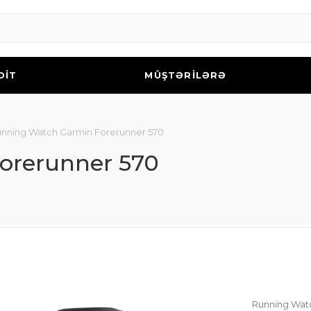
DİT
MÜŞTƏRİLƏRƏ
nning Watch Garmin Forerunner 570
orerunner 570
Running Wat