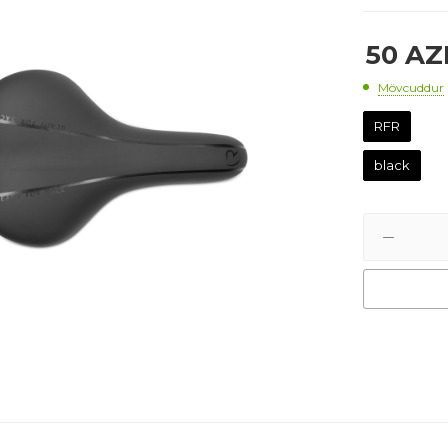
50
AZ
Mövcuddur
RFR
black