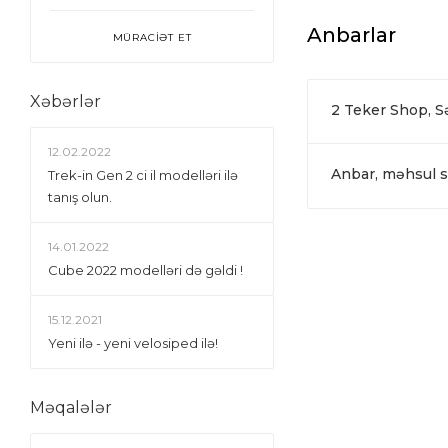
Anbarlar
MÜRACİƏT ET
Xəbərlər
2 Teker Shop, 
12.02.2022
Anbar, məhsul si
Trek-in Gen 2 ci il modelləri ilə
tanış olun.
14.01.2022
Сube 2022 modelləri də gəldi !
15.12.2021
Yeni ilə - yeni velosiped ilə!
Məqalələr