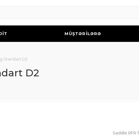
DİT
MÜŞTƏRİLƏRƏ
g Standart D2
ndart D2
Saddle RFR T