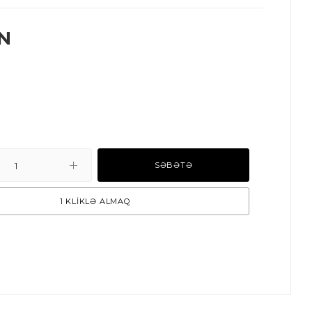
N
SƏBƏTƏ
1 KLİKLƏ ALMAQ