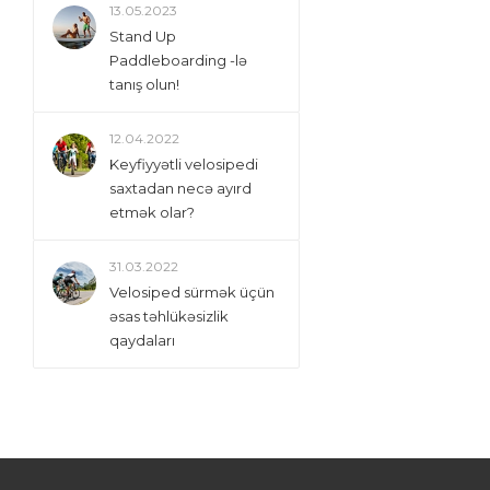
13.05.2023
Stand Up
Paddleboarding -lə
tanış olun!
12.04.2022
Keyfiyyətli velosipedi
saxtadan necə ayırd
etmək olar?
31.03.2022
Velosiped sürmək üçün
əsas təhlükəsizlik
qaydaları