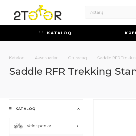
KATALOQ
KRE
—
—
—
Kataloq
Aksesuarlar
Oturacaq
Saddle RFR Trekkin
Saddle RFR Trekking Sta
KATALOQ
Velosipedlər