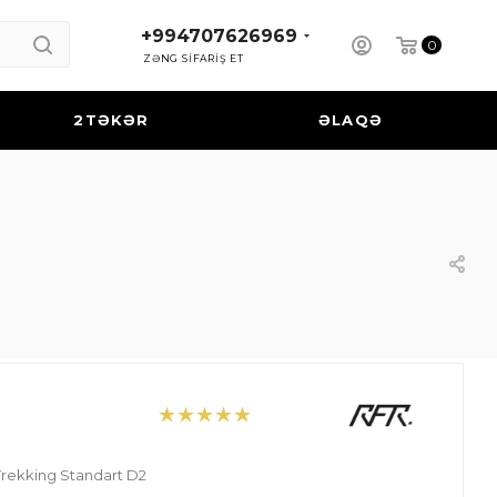
+994707626969
0
ZƏNG SİFARİŞ ET
2TƏKƏR
ƏLAQƏ
rekking Standart D2