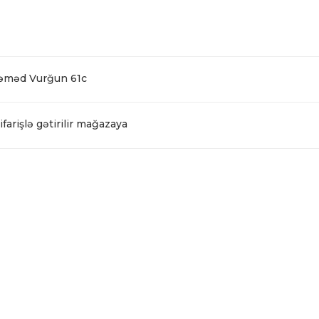
Səməd Vurğun 61c
farişlə gətirilir mağazaya