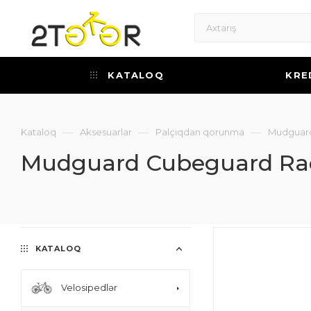
KATALOQ
KRE
—
—
—
Kataloq
Aksesuarlar
Palçıqdan qorunma
Mudguard
Mudguard Cubeguard Race
KATALOQ
Velosipedlər