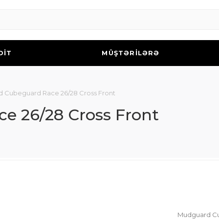
DİT
MÜŞTƏRİLƏRƏ
 Cubeguard Race 26/28 Cross Front
 26/28 Cross Front
Mudguard Cu