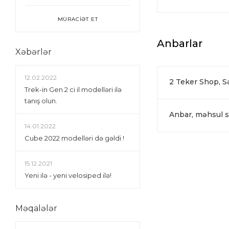
MÜRACİƏT ET
Anbarlar
Xəbərlər
12.02.2022
2 Teker Shop, 
Trek-in Gen 2 ci il modelləri ilə
tanış olun.
Anbar, məhsul si
14.01.2022
Сube 2022 modelləri də gəldi !
15.12.2021
Yeni ilə - yeni velosiped ilə!
Məqalələr