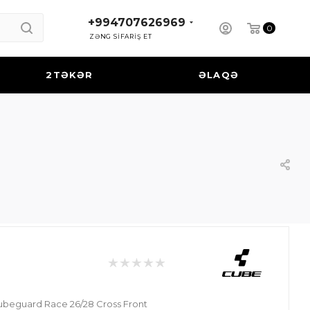
+994707626969
0
ZƏNG SİFARİŞ ET
2TƏKƏR
ƏLAQƏ
beguard Race 26/28 Cross Front