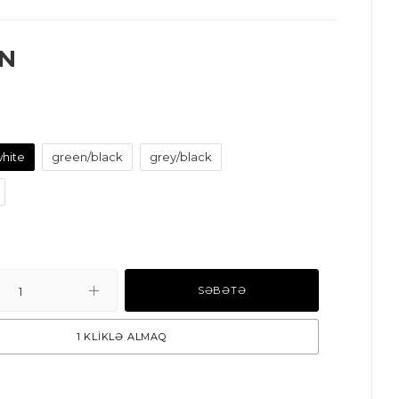
N
hite
green/black
grey/black
SƏBƏTƏ
1 KLİKLƏ ALMAQ