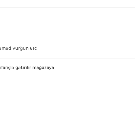
Səməd Vurğun 61c
farişlə gətirilir mağazaya