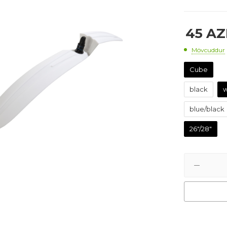
45
AZ
Mövcuddur
Cube
black
w
blue/black
26"/28"