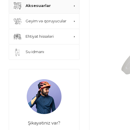
Aksesuarlar
Geyim və qoruyucular
Ehtiyat hissələri
Su idmanı
Şikayətiniz var?