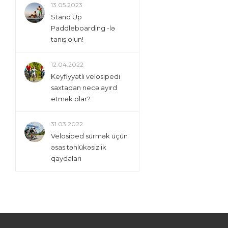
13.05.2023
Stand Up
Paddleboarding -lə
tanış olun!
12.04.2022
Keyfiyyətli velosipedi
saxtadan necə ayırd
etmək olar?
31.03.2022
Velosiped sürmək üçün
əsas təhlükəsizlik
qaydaları