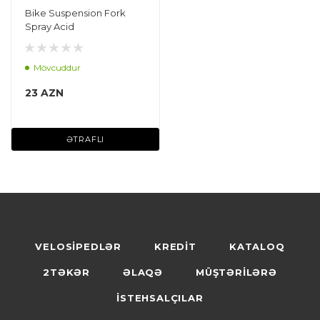
Bike Suspension Fork
Spray Acid
Mövcuddur
23 AZN
ƏTRAFLI
VELOSİPEDLƏR
KREDİT
KATALOQ
2TƏKƏR
ƏLAQƏ
MÜŞTƏRİLƏRƏ
İSTEHSALÇILAR