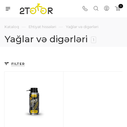
0
—
—
Kataloq
Ehtiyat hissələri
Yağlar və digərləri
Yağlar və digərləri
1
FILTER