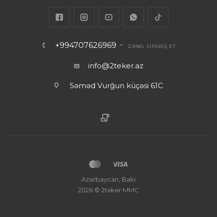
+994707626969
ZƏNG SİFARİŞ ET
info@2teker.az
Səməd Vurğun küçəsi 61C
Azərbaycan, Bakı
2026 © 2təkər MMC